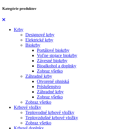
Kategórie produktov
Krby
Designové krby
Elektrické krby
Biokrby
Portálové biokrby
Voľne stojace biokrby
Závesné biokrby
Bioalkohol a doplnky
Zobraz všetko
Záhradné krby
Otvorené ohniská
Príslušenstvo
Záhradné krby
Zobraz všetko
Zobraz všetko
Krbové vložky
Teplovodné krbové vložky
Teplovzdušné krbové vložky
Zobraz všetko
Krbové doplnky