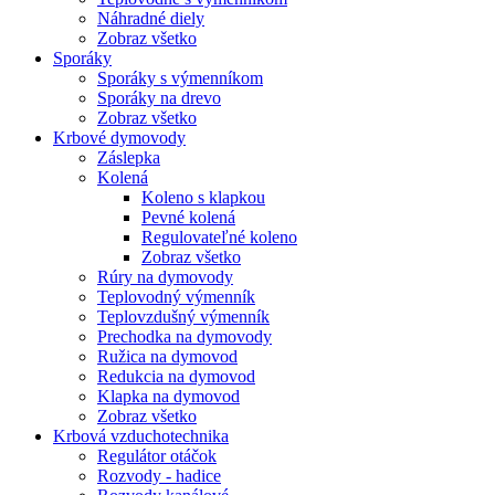
Náhradné diely
Zobraz všetko
Sporáky
Sporáky s výmenníkom
Sporáky na drevo
Zobraz všetko
Krbové dymovody
Záslepka
Kolená
Koleno s klapkou
Pevné kolená
Regulovateľné koleno
Zobraz všetko
Rúry na dymovody
Teplovodný výmenník
Teplovzdušný výmenník
Prechodka na dymovody
Ružica na dymovod
Redukcia na dymovod
Klapka na dymovod
Zobraz všetko
Krbová vzduchotechnika
Regulátor otáčok
Rozvody - hadice