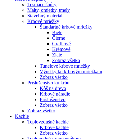
Tesniace šnúry
Malty, omietky, tmely
Stavebný materiál
Krbové mriežky
Štandartné krbové mriežky
Biele
Čierne
Grafitové
Krémové
Zlaté
Zobraz všetko
Tunelové krbové mriežky
Výustky ku krbovým mriežkam
Zobraz všetko
Príslušenstvo ku krbu
Kôš na drevo
Krbové náradie
Príslušenstvo
Zobraz všetko
Zobraz všetko
Kachle
Teplovzdušné kachle
Krbové kachle
Zobraz všetko
Teplovodné s vymenníkom