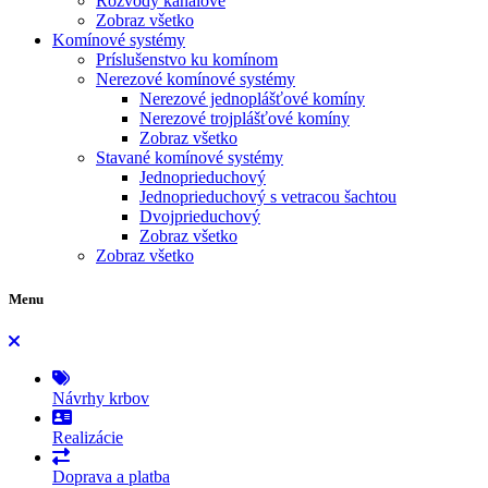
Rozvody kanálové
Zobraz všetko
Komínové systémy
Príslušenstvo ku komínom
Nerezové komínové systémy
Nerezové jednoplášťové komíny
Nerezové trojplášťové komíny
Zobraz všetko
Stavané komínové systémy
Jednoprieduchový
Jednoprieduchový s vetracou šachtou
Dvojprieduchový
Zobraz všetko
Zobraz všetko
Menu
Návrhy krbov
Realizácie
Doprava a platba