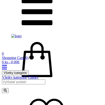
0
Shopping Cart
(0)
0 ks - 0,00€
Všetky kategórie
Všetky kategórie
Články