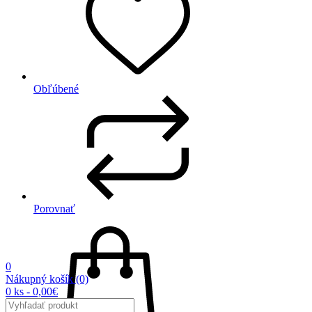
Obľúbené
Porovnať
0
Nákupný košík
(0)
0 ks - 0,00€