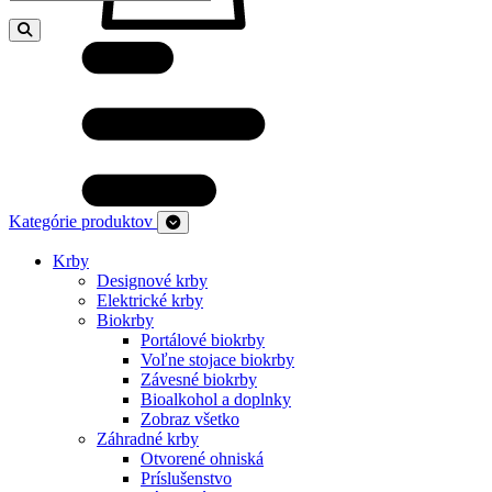
Kategórie produktov
Krby
Designové krby
Elektrické krby
Biokrby
Portálové biokrby
Voľne stojace biokrby
Závesné biokrby
Bioalkohol a doplnky
Zobraz všetko
Záhradné krby
Otvorené ohniská
Príslušenstvo