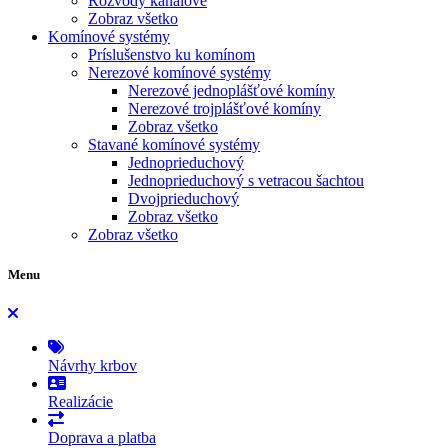
Rozvody kanálové
Zobraz všetko
Komínové systémy
Príslušenstvo ku komínom
Nerezové komínové systémy
Nerezové jednoplášťové komíny
Nerezové trojplášťové komíny
Zobraz všetko
Stavané komínové systémy
Jednoprieduchový
Jednoprieduchový s vetracou šachtou
Dvojprieduchový
Zobraz všetko
Zobraz všetko
Menu
Návrhy krbov
Realizácie
Doprava a platba