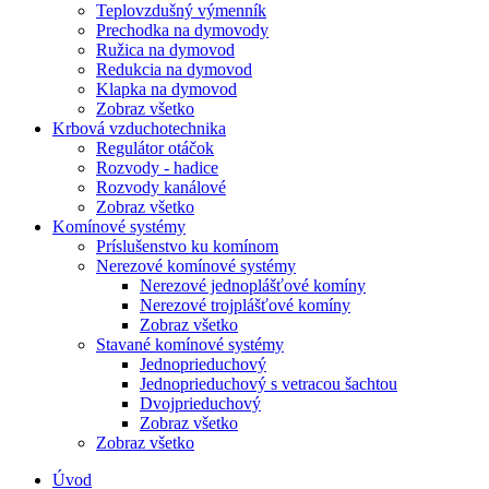
Teplovzdušný výmenník
Prechodka na dymovody
Ružica na dymovod
Redukcia na dymovod
Klapka na dymovod
Zobraz všetko
Krbová vzduchotechnika
Regulátor otáčok
Rozvody - hadice
Rozvody kanálové
Zobraz všetko
Komínové systémy
Príslušenstvo ku komínom
Nerezové komínové systémy
Nerezové jednoplášťové komíny
Nerezové trojplášťové komíny
Zobraz všetko
Stavané komínové systémy
Jednoprieduchový
Jednoprieduchový s vetracou šachtou
Dvojprieduchový
Zobraz všetko
Zobraz všetko
Úvod