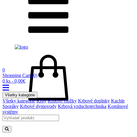
0
Shopping Cart
(0)
0 ks - 0,00€
Všetky kategórie
Všetky kategórie
Krby
Krbové vložky
Krbové doplnky
Kachle
Sporáky
Krbové dymovody
Krbová vzduchotechnika
Komínové
systémy