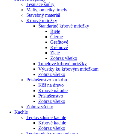
Tesniace šnúry
Malty, omietky, tmely
Stavebný materiál
Krbové mriežky
Štandartné krbové mriežky
Biele
Čierne
Grafitové
Krémové
Zlaté
Zobraz všetko
Tunelové krbové mriežky
Výustky ku krbovým mriežkam
Zobraz všetko
Príslušenstvo ku krbu
Kôš na drevo
Krbové náradie
Príslušenstvo
Zobraz všetko
Zobraz všetko
Kachle
Teplovzdušné kachle
Krbové kachle
Zobraz všetko
Teplovodné s vymenníkom