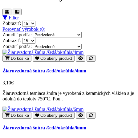
Filter
Zobraziť:
Porovnať výrobok (0)
Zoradiť podľa:
Zobraziť:
Zoradiť podľa:
Do košíka
Obľúbený produkt
Žiaruvzdorná šnúra /šedá/okrúhla/4mm
3,10€
Žiaruvzdorná tesniaca šnúra je vyrobená z keramických vlákien a je
odolná do teploty 750°C. Pou..
Do košíka
Obľúbený produkt
Žiaruvzdorná šnúra /šedá/okrúhla/6mm