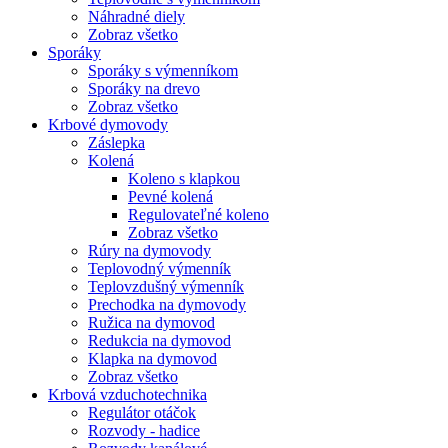
Náhradné diely
Zobraz všetko
Sporáky
Sporáky s výmenníkom
Sporáky na drevo
Zobraz všetko
Krbové dymovody
Záslepka
Kolená
Koleno s klapkou
Pevné kolená
Regulovateľné koleno
Zobraz všetko
Rúry na dymovody
Teplovodný výmenník
Teplovzdušný výmenník
Prechodka na dymovody
Ružica na dymovod
Redukcia na dymovod
Klapka na dymovod
Zobraz všetko
Krbová vzduchotechnika
Regulátor otáčok
Rozvody - hadice