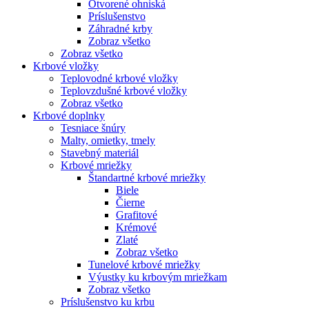
Otvorené ohniská
Príslušenstvo
Záhradné krby
Zobraz všetko
Zobraz všetko
Krbové vložky
Teplovodné krbové vložky
Teplovzdušné krbové vložky
Zobraz všetko
Krbové doplnky
Tesniace šnúry
Malty, omietky, tmely
Stavebný materiál
Krbové mriežky
Štandartné krbové mriežky
Biele
Čierne
Grafitové
Krémové
Zlaté
Zobraz všetko
Tunelové krbové mriežky
Výustky ku krbovým mriežkam
Zobraz všetko
Príslušenstvo ku krbu