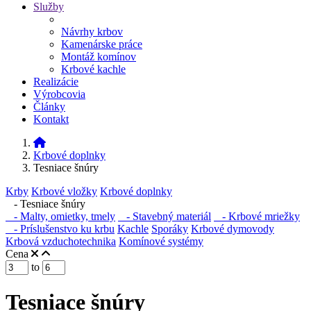
Služby
Návrhy krbov
Kamenárske práce
Montáž komínov
Krbové kachle
Realizácie
Výrobcovia
Články
Kontakt
Krbové doplnky
Tesniace šnúry
Krby
Krbové vložky
Krbové doplnky
- Tesniace šnúry
- Malty, omietky, tmely
- Stavebný materiál
- Krbové mriežky
- Príslušenstvo ku krbu
Kachle
Sporáky
Krbové dymovody
Krbová vzduchotechnika
Komínové systémy
Cena
to
Tesniace šnúry