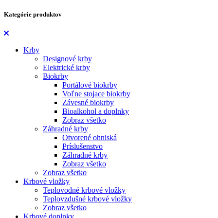
Kategórie produktov
Krby
Designové krby
Elektrické krby
Biokrby
Portálové biokrby
Voľne stojace biokrby
Závesné biokrby
Bioalkohol a doplnky
Zobraz všetko
Záhradné krby
Otvorené ohniská
Príslušenstvo
Záhradné krby
Zobraz všetko
Zobraz všetko
Krbové vložky
Teplovodné krbové vložky
Teplovzdušné krbové vložky
Zobraz všetko
Krbové doplnky