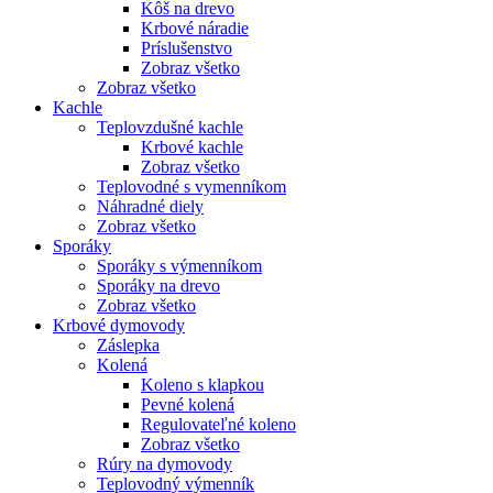
Kôš na drevo
Krbové náradie
Príslušenstvo
Zobraz všetko
Zobraz všetko
Kachle
Teplovzdušné kachle
Krbové kachle
Zobraz všetko
Teplovodné s vymenníkom
Náhradné diely
Zobraz všetko
Sporáky
Sporáky s výmenníkom
Sporáky na drevo
Zobraz všetko
Krbové dymovody
Záslepka
Kolená
Koleno s klapkou
Pevné kolená
Regulovateľné koleno
Zobraz všetko
Rúry na dymovody
Teplovodný výmenník