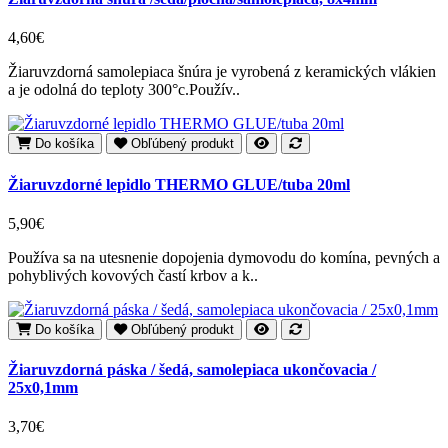
4,60€
Žiaruvzdorná samolepiaca šnúra je vyrobená z keramických vlákien
a je odolná do teploty 300°c.Použív..
Do košíka
Obľúbený produkt
Žiaruvzdorné lepidlo THERMO GLUE/tuba 20ml
5,90€
Používa sa na utesnenie dopojenia dymovodu do komína, pevných a
pohyblivých kovových častí krbov a k..
Do košíka
Obľúbený produkt
Žiaruvzdorná páska / šedá, samolepiaca ukončovacia /
25x0,1mm
3,70€