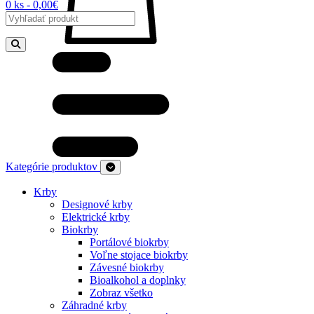
0 ks - 0,00€
Kategórie produktov
Krby
Designové krby
Elektrické krby
Biokrby
Portálové biokrby
Voľne stojace biokrby
Závesné biokrby
Bioalkohol a doplnky
Zobraz všetko
Záhradné krby