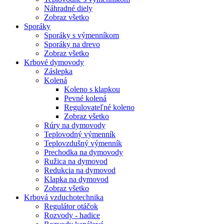
Náhradné diely
Zobraz všetko
Sporáky
Sporáky s výmenníkom
Sporáky na drevo
Zobraz všetko
Krbové dymovody
Záslepka
Kolená
Koleno s klapkou
Pevné kolená
Regulovateľné koleno
Zobraz všetko
Rúry na dymovody
Teplovodný výmenník
Teplovzdušný výmenník
Prechodka na dymovody
Ružica na dymovod
Redukcia na dymovod
Klapka na dymovod
Zobraz všetko
Krbová vzduchotechnika
Regulátor otáčok
Rozvody - hadice