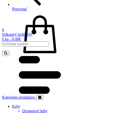
Porovnať
0
Nákupný košík
(0)
0 ks - 0,00€
Kategórie produktov
Krby
Designové krby