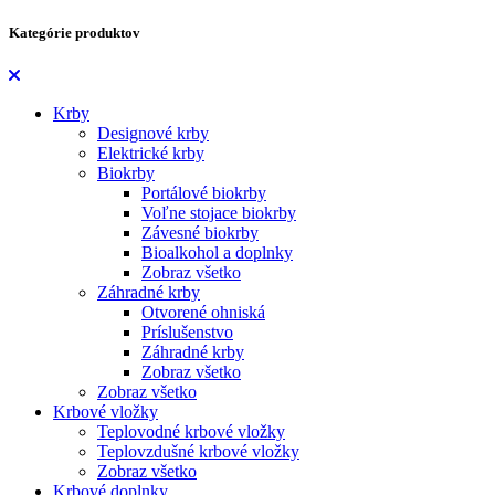
Kategórie produktov
Krby
Designové krby
Elektrické krby
Biokrby
Portálové biokrby
Voľne stojace biokrby
Závesné biokrby
Bioalkohol a doplnky
Zobraz všetko
Záhradné krby
Otvorené ohniská
Príslušenstvo
Záhradné krby
Zobraz všetko
Zobraz všetko
Krbové vložky
Teplovodné krbové vložky
Teplovzdušné krbové vložky
Zobraz všetko
Krbové doplnky