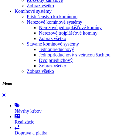
Rozvody kanálové
Zobraz všetko
Komínové systémy
Príslušenstvo ku komínom
Nerezové komínové systémy
Nerezové jednoplášťové komíny
Nerezové trojplášťové komíny
Zobraz všetko
Stavané komínové systémy
Jednoprieduchový
Jednoprieduchový s vetracou šachtou
Dvojprieduchový
Zobraz všetko
Zobraz všetko
Menu
Návrhy krbov
Realizácie
Doprava a platba