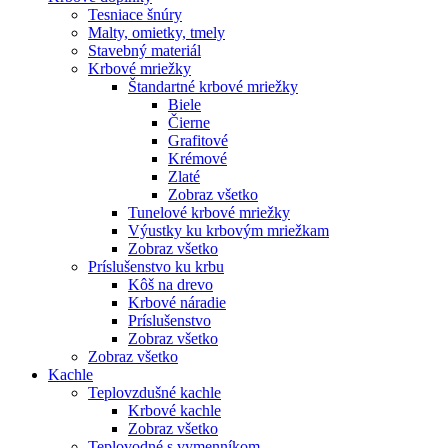
Tesniace šnúry
Malty, omietky, tmely
Stavebný materiál
Krbové mriežky
Štandartné krbové mriežky
Biele
Čierne
Grafitové
Krémové
Zlaté
Zobraz všetko
Tunelové krbové mriežky
Výustky ku krbovým mriežkam
Zobraz všetko
Príslušenstvo ku krbu
Kôš na drevo
Krbové náradie
Príslušenstvo
Zobraz všetko
Zobraz všetko
Kachle
Teplovzdušné kachle
Krbové kachle
Zobraz všetko
Teplovodné s vymenníkom