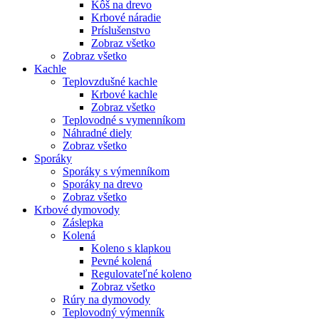
Kôš na drevo
Krbové náradie
Príslušenstvo
Zobraz všetko
Zobraz všetko
Kachle
Teplovzdušné kachle
Krbové kachle
Zobraz všetko
Teplovodné s vymenníkom
Náhradné diely
Zobraz všetko
Sporáky
Sporáky s výmenníkom
Sporáky na drevo
Zobraz všetko
Krbové dymovody
Záslepka
Kolená
Koleno s klapkou
Pevné kolená
Regulovateľné koleno
Zobraz všetko
Rúry na dymovody
Teplovodný výmenník