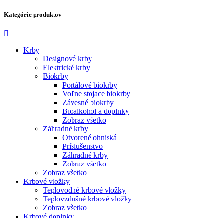
Kategórie produktov
Krby
Designové krby
Elektrické krby
Biokrby
Portálové biokrby
Voľne stojace biokrby
Závesné biokrby
Bioalkohol a doplnky
Zobraz všetko
Záhradné krby
Otvorené ohniská
Príslušenstvo
Záhradné krby
Zobraz všetko
Zobraz všetko
Krbové vložky
Teplovodné krbové vložky
Teplovzdušné krbové vložky
Zobraz všetko
Krbové doplnky