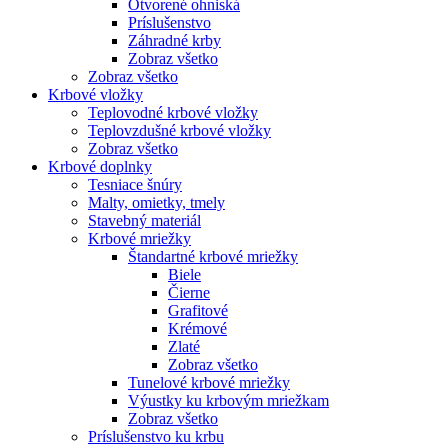
Otvorené ohniská
Príslušenstvo
Záhradné krby
Zobraz všetko
Zobraz všetko
Krbové vložky
Teplovodné krbové vložky
Teplovzdušné krbové vložky
Zobraz všetko
Krbové doplnky
Tesniace šnúry
Malty, omietky, tmely
Stavebný materiál
Krbové mriežky
Štandartné krbové mriežky
Biele
Čierne
Grafitové
Krémové
Zlaté
Zobraz všetko
Tunelové krbové mriežky
Výustky ku krbovým mriežkam
Zobraz všetko
Príslušenstvo ku krbu