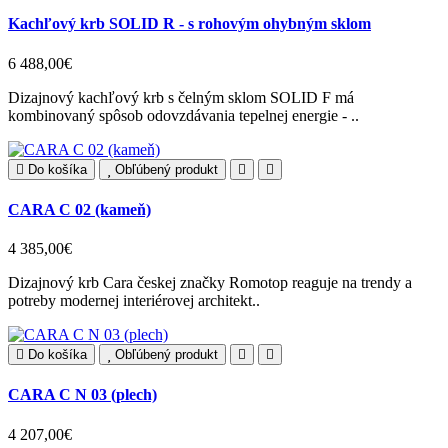
Kachľový krb SOLID R - s rohovým ohybným sklom
6 488,00€
Dizajnový kachľový krb s čelným sklom SOLID F má
kombinovaný spôsob odovzdávania tepelnej energie - ..
Do košíka
Obľúbený produkt
CARA C 02 (kameň)
4 385,00€
Dizajnový krb Cara českej značky Romotop reaguje na trendy a
potreby modernej interiérovej architekt..
Do košíka
Obľúbený produkt
CARA C N 03 (plech)
4 207,00€