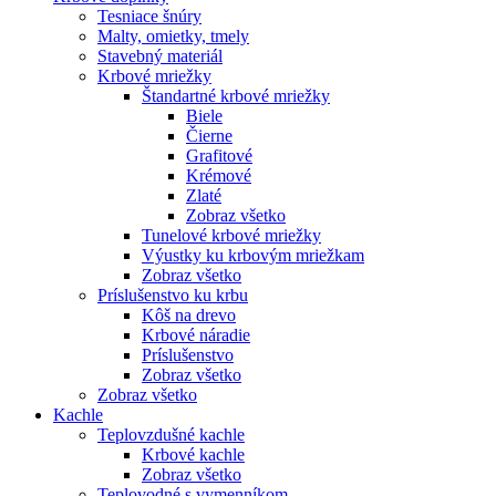
Tesniace šnúry
Malty, omietky, tmely
Stavebný materiál
Krbové mriežky
Štandartné krbové mriežky
Biele
Čierne
Grafitové
Krémové
Zlaté
Zobraz všetko
Tunelové krbové mriežky
Výustky ku krbovým mriežkam
Zobraz všetko
Príslušenstvo ku krbu
Kôš na drevo
Krbové náradie
Príslušenstvo
Zobraz všetko
Zobraz všetko
Kachle
Teplovzdušné kachle
Krbové kachle
Zobraz všetko
Teplovodné s vymenníkom