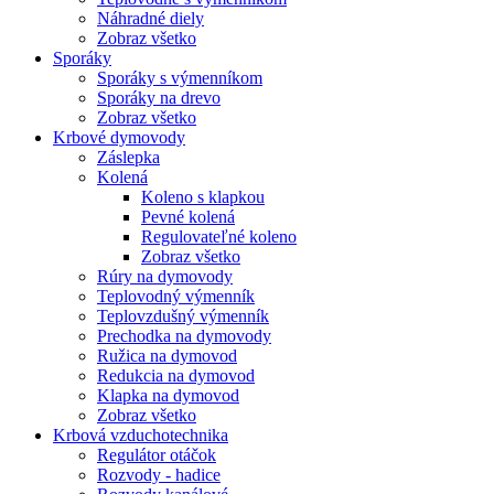
Náhradné diely
Zobraz všetko
Sporáky
Sporáky s výmenníkom
Sporáky na drevo
Zobraz všetko
Krbové dymovody
Záslepka
Kolená
Koleno s klapkou
Pevné kolená
Regulovateľné koleno
Zobraz všetko
Rúry na dymovody
Teplovodný výmenník
Teplovzdušný výmenník
Prechodka na dymovody
Ružica na dymovod
Redukcia na dymovod
Klapka na dymovod
Zobraz všetko
Krbová vzduchotechnika
Regulátor otáčok
Rozvody - hadice