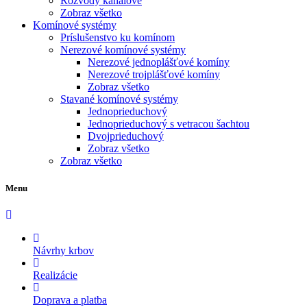
Rozvody kanálové
Zobraz všetko
Komínové systémy
Príslušenstvo ku komínom
Nerezové komínové systémy
Nerezové jednoplášťové komíny
Nerezové trojplášťové komíny
Zobraz všetko
Stavané komínové systémy
Jednoprieduchový
Jednoprieduchový s vetracou šachtou
Dvojprieduchový
Zobraz všetko
Zobraz všetko
Menu
Návrhy krbov
Realizácie
Doprava a platba