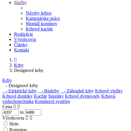
Služby
Návrhy krbov
Kamenárske práce
Montáž komínov
Krbové kachle
Realizácie
Výrobcovia
Články
Kontakt
Krby
Designové krby
Krby
- Designové krby
- Elektrické krby
- Biokrby
- Záhradné krby
Krbové vložky
Krbové doplnky
Kachle
Sporáky
Krbové dymovody
Krbová
vzduchotechnika
Komínové systémy
Cena
to
Výrobcovia
Hein
Romotop