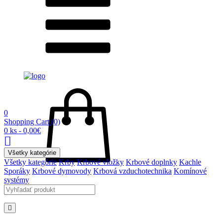
0
Shopping Cart
(0)
0 ks - 0,00€
Všetky kategórie
Všetky kategórie
Krby
Krbové vložky
Krbové doplnky
Kachle
Sporáky
Krbové dymovody
Krbová vzduchotechnika
Komínové
systémy