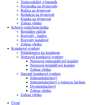
Teplovzdušný výmenník
Prechodka na dymovody
Ružica na dymovod
Redukcia na dymovod
Klapka na dymovod
Zobraz všetko
Krbová vzduchotechnika
Regulátor otáčok
Rozvody - hadice
Rozvody kanálové
Zobraz všetko
Komínové systémy
Príslušenstvo ku komínom
Nerezové komínové systémy
Nerezové jednoplášťové komíny
Nerezové trojplášťové komíny
Zobraz všetko
Stavané komínové systémy
Jednoprieduchový
Jednoprieduchový s vetracou šachtou
Dvojprieduchový
Zobraz všetko
Zobraz všetko
Úvod