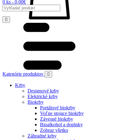
0 ks - 0,00€
Kategórie produktov
Krby
Designové krby
Elektrické krby
Biokrby
Portálové biokrby
Voľne stojace biokrby
Závesné biokrby
Bioalkohol a doplnky
Zobraz všetko
Záhradné krby