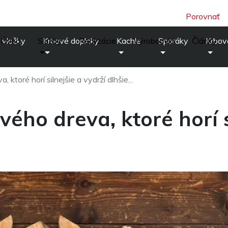
Porovnať
 vložky
Úvod
Služby
Krbové doplnky
Realizácie
Kachle
Výrobcovia
Sporáky
Články
Krbov
 ktoré horí silnejšie a vydrží dlhšie...
ého dreva, ktoré horí s