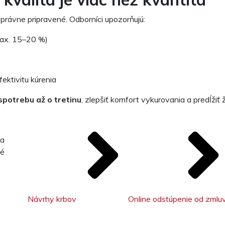
 správne pripravené. Odborníci upozorňujú:
max. 15–20 %)
ektivitu kúrenia
 spotrebu až o tretinu
, zlepšiť komfort vykurovania a predĺžiť
 a
né
Návrhy krbov
Online odstúpenie od zmlu