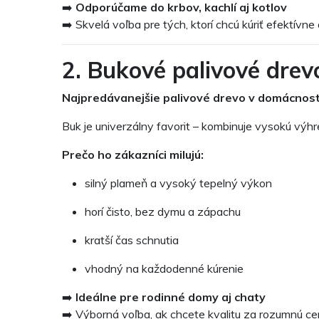
➡️
Odporúčame do krbov, kachlí aj kotlov
➡️ Skvelá voľba pre tých, ktorí chcú kúriť efektívne
2. Bukové palivové drev
Najpredávanejšie palivové drevo v domácnos
Buk je univerzálny favorit – kombinuje vysokú výhr
Prečo ho zákazníci milujú:
silný plameň a vysoký tepelný výkon
horí čisto, bez dymu a zápachu
kratší čas schnutia
vhodný na každodenné kúrenie
➡️
Ideálne pre rodinné domy aj chaty
➡️ Výborná voľba, ak chcete kvalitu za rozumnú c