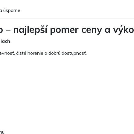
 a úsporne
o – najlepší pomer ceny a výk
tiach
evnosť, čisté horenie a dobrú dostupnosť.
enu