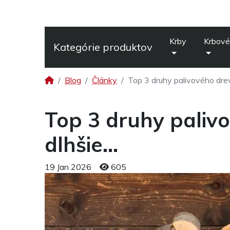
Krby
Krbové
Kategórie produktov
Blog
Články
Top 3 druhy palivového dreva,
Top 3 druhy palivov
dlhšie...
19 Jan 2026
605