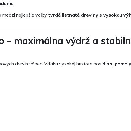
ladania
.
a medzi najlepšie voľby
tvrdé listnaté dreviny s vysokou v
o – maximálna výdrž a stabiln
ivových drevín vôbec. Vďaka vysokej hustote horí
dlho, pomaly