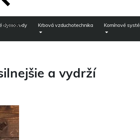
é dymovody
Kontakt
Krbová vzduchotechnika
Komínové syst
ilnejšie a vydrží