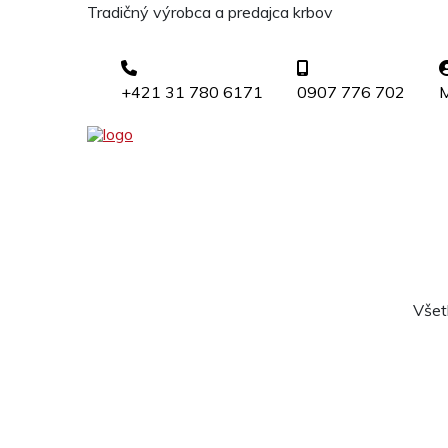
Tradičný výrobca a predajca krbov
+421 31 780 6171
0907 776 702
M
Všet