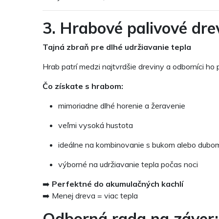
3. Hrabové palivové dre
Tajná zbraň pre dlhé udržiavanie tepla
Hrab patrí medzi najtvrdšie dreviny a odborníci ho
Čo získate s hrabom:
mimoriadne dlhé horenie a žeravenie
veľmi vysoká hustota
ideálne na kombinovanie s bukom alebo dubo
výborné na udržiavanie tepla počas noci
➡️
Perfektné do akumulačných kachlí
➡️ Menej dreva = viac tepla
Odborná rada na záver: 