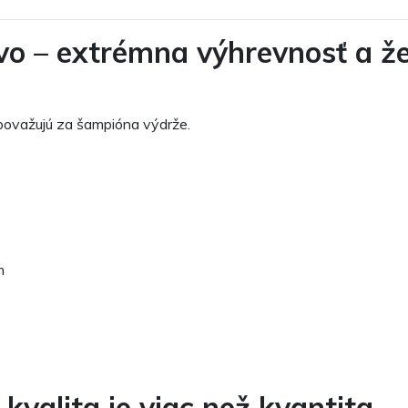
vo – extrémna výhrevnosť a ž
 považujú za šampióna výdrže.
m
kvalita je viac než kvantita