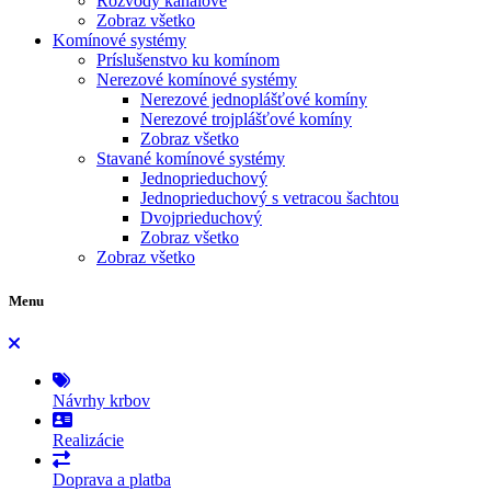
Rozvody kanálové
Zobraz všetko
Komínové systémy
Príslušenstvo ku komínom
Nerezové komínové systémy
Nerezové jednoplášťové komíny
Nerezové trojplášťové komíny
Zobraz všetko
Stavané komínové systémy
Jednoprieduchový
Jednoprieduchový s vetracou šachtou
Dvojprieduchový
Zobraz všetko
Zobraz všetko
Menu
Návrhy krbov
Realizácie
Doprava a platba