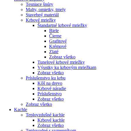
Tesniace šnúry
Malty, omietky, tmely
Stavebný materiál
Krbové mriežky
Štandartné krbové mriežky
Biele
Čierne
Grafitové
Krémové
Zlaté
Zobraz všetko
Tunelové krbové mriežky
Výustky ku krbovým mriežkam
Zobraz všetko
Príslušenstvo ku krbu
Kôš na drevo
Krbové náradie
Príslušenstvo
Zobraz všetko
Zobraz všetko
Kachle
Teplovzdušné kachle
Krbové kachle
Zobraz všetko
Teplovodné s vymenníkom