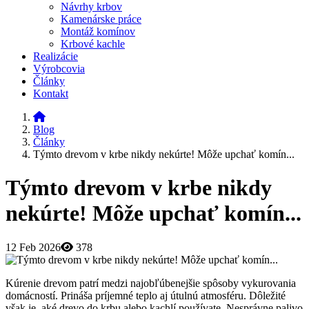
Návrhy krbov
Kamenárske práce
Montáž komínov
Krbové kachle
Realizácie
Výrobcovia
Články
Kontakt
Blog
Články
Týmto drevom v krbe nikdy nekúrte! Môže upchať komín...
Týmto drevom v krbe nikdy
nekúrte! Môže upchať komín...
12 Feb 2026
378
Kúrenie drevom patrí medzi najobľúbenejšie spôsoby vykurovania
domácností. Prináša príjemné teplo aj útulnú atmosféru. Dôležité
však je, aké drevo do krbu alebo kachlí používate. Nesprávne palivo