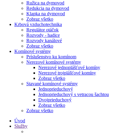
Ružica na dymovod
Redukcia na dymovod
Klapka na dymovod
Zobraz všetko
Krbová vzduchotechnika
Regulátor otáčok
Rozvody - hadice
Rozvody kanálové
Zobraz všetko
Komínové systémy
Príslušenstvo ku komínom
Nerezové komínové systémy
Nerezové jednoplášťové komíny
Nerezové trojplášťové komíny
Zobraz všetko
Stavané komínové systémy
Jednoprieduchový
Jednoprieduchový s vetracou šachtou
Dvojprieduchový
Zobraz všetko
Zobraz všetko
Úvod
Služby