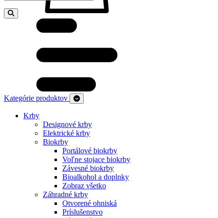
Kategórie produktov
Krby
Designové krby
Elektrické krby
Biokrby
Portálové biokrby
Voľne stojace biokrby
Závesné biokrby
Bioalkohol a doplnky
Zobraz všetko
Záhradné krby
Otvorené ohniská
Príslušenstvo