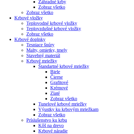
Záhradné krby
Zobraz všetko
Zobraz všetko
Krbové vložky
Teplovodné krbové vložky
Teplovzdušné krbové vložky
Zobraz všetko
Krbové doplnky
Tesniace šnúry
Malty, omietky, tmely
Stavebný materiál
Krbové mriežky
Štandartné krbové mriežky
Biele
Čierne
Grafitové
Krémové
Zlaté
Zobraz všetko
Tunelové krbové mriežky
Výustky ku krbovým mriežkam
Zobraz všetko
Príslušenstvo ku krbu
Kôš na drevo
Krbové náradie