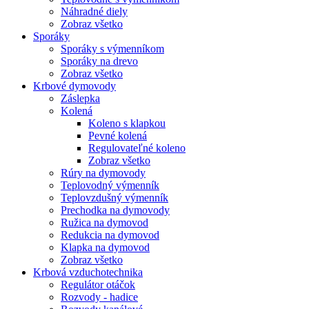
Náhradné diely
Zobraz všetko
Sporáky
Sporáky s výmenníkom
Sporáky na drevo
Zobraz všetko
Krbové dymovody
Záslepka
Kolená
Koleno s klapkou
Pevné kolená
Regulovateľné koleno
Zobraz všetko
Rúry na dymovody
Teplovodný výmenník
Teplovzdušný výmenník
Prechodka na dymovody
Ružica na dymovod
Redukcia na dymovod
Klapka na dymovod
Zobraz všetko
Krbová vzduchotechnika
Regulátor otáčok
Rozvody - hadice