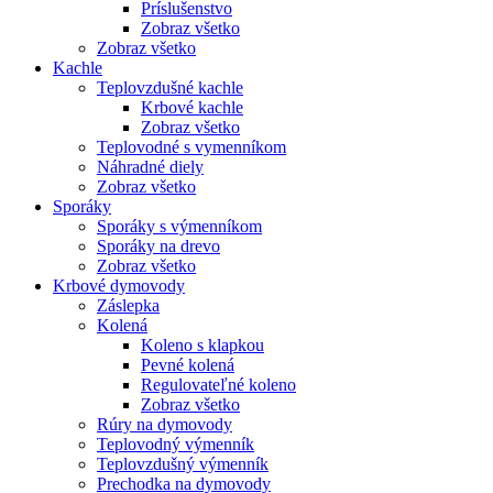
Príslušenstvo
Zobraz všetko
Zobraz všetko
Kachle
Teplovzdušné kachle
Krbové kachle
Zobraz všetko
Teplovodné s vymenníkom
Náhradné diely
Zobraz všetko
Sporáky
Sporáky s výmenníkom
Sporáky na drevo
Zobraz všetko
Krbové dymovody
Záslepka
Kolená
Koleno s klapkou
Pevné kolená
Regulovateľné koleno
Zobraz všetko
Rúry na dymovody
Teplovodný výmenník
Teplovzdušný výmenník
Prechodka na dymovody