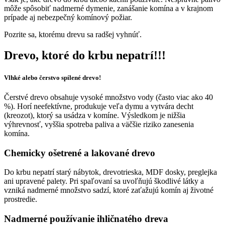
môže spôsobiť nadmerné dymenie, zanášanie komína a v krajnom
prípade aj nebezpečný komínový požiar.
Pozrite sa, ktorému drevu sa radšej vyhnúť.
Drevo, ktoré do krbu nepatrí!!!
Vlhké alebo čerstvo spílené drevo!
Čerstvé drevo obsahuje vysoké množstvo vody (často viac ako 40
%). Horí neefektívne, produkuje veľa dymu a vytvára decht
(kreozot), ktorý sa usádza v komíne. Výsledkom je nižšia
výhrevnosť, vyššia spotreba paliva a väčšie riziko zanesenia
komína.
Chemicky ošetrené a lakované drevo
Do krbu nepatrí starý nábytok, drevotrieska, MDF dosky, preglejka
ani upravené palety. Pri spaľovaní sa uvoľňujú škodlivé látky a
vzniká nadmerné množstvo sadzí, ktoré zaťažujú komín aj životné
prostredie.
Nadmerné používanie ihličnatého dreva