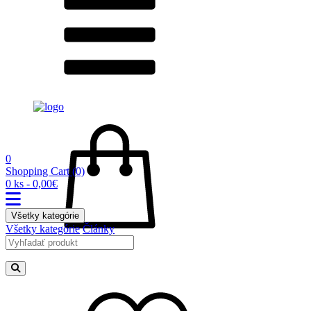
0
Shopping Cart
(0)
0 ks - 0,00€
Všetky kategórie
Všetky kategórie
Články