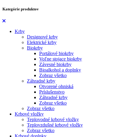
Kategórie produktov
Krby
Designové krby
Elektrické krby
Biokrby
Portálové biokrby
Voľne stojace biokrby
Závesné biokrby
Bioalkohol a doplnky
Zobraz všetko
Záhradné krby
Otvorené ohniská
Príslušenstvo
Záhradné krby
Zobraz všetko
Zobraz všetko
Krbové vložky
Teplovodné krbové vložky
Teplovzdušné krbové vložky
Zobraz všetko
Krbové doplnky