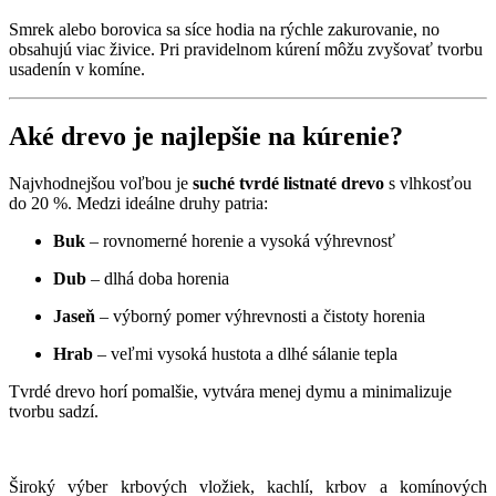
Smrek alebo borovica sa síce hodia na rýchle zakurovanie, no
obsahujú viac živice. Pri pravidelnom kúrení môžu zvyšovať tvorbu
usadenín v komíne.
Aké drevo je najlepšie na kúrenie?
Najvhodnejšou voľbou je
suché tvrdé listnaté drevo
s vlhkosťou
do 20 %. Medzi ideálne druhy patria:
Buk
– rovnomerné horenie a vysoká výhrevnosť
Dub
– dlhá doba horenia
Jaseň
– výborný pomer výhrevnosti a čistoty horenia
Hrab
– veľmi vysoká hustota a dlhé sálanie tepla
Tvrdé drevo horí pomalšie, vytvára menej dymu a minimalizuje
tvorbu sadzí.
Široký výber krbových vložiek, kachlí, krbov a komínových