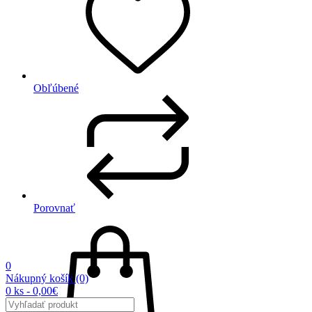
Obľúbené
Porovnať
0
Nákupný košík
(0)
0 ks - 0,00€