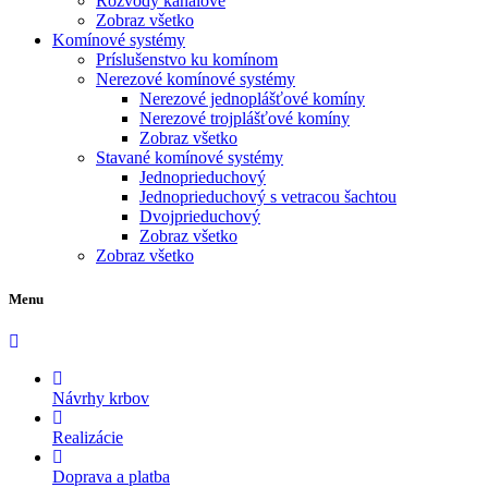
Rozvody kanálové
Zobraz všetko
Komínové systémy
Príslušenstvo ku komínom
Nerezové komínové systémy
Nerezové jednoplášťové komíny
Nerezové trojplášťové komíny
Zobraz všetko
Stavané komínové systémy
Jednoprieduchový
Jednoprieduchový s vetracou šachtou
Dvojprieduchový
Zobraz všetko
Zobraz všetko
Menu
Návrhy krbov
Realizácie
Doprava a platba