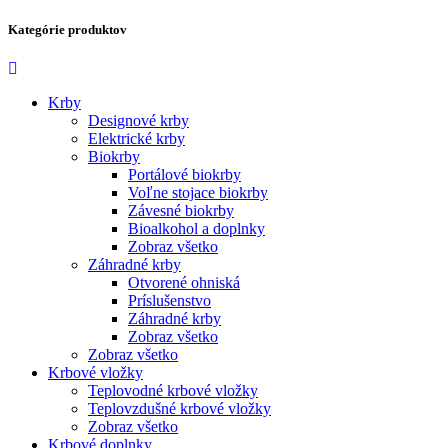
Kategórie produktov
Krby
Designové krby
Elektrické krby
Biokrby
Portálové biokrby
Voľne stojace biokrby
Závesné biokrby
Bioalkohol a doplnky
Zobraz všetko
Záhradné krby
Otvorené ohniská
Príslušenstvo
Záhradné krby
Zobraz všetko
Zobraz všetko
Krbové vložky
Teplovodné krbové vložky
Teplovzdušné krbové vložky
Zobraz všetko
Krbové doplnky