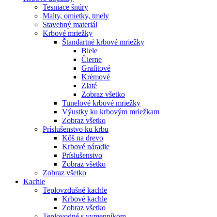
Tesniace šnúry
Malty, omietky, tmely
Stavebný materiál
Krbové mriežky
Štandartné krbové mriežky
Biele
Čierne
Grafitové
Krémové
Zlaté
Zobraz všetko
Tunelové krbové mriežky
Výustky ku krbovým mriežkam
Zobraz všetko
Príslušenstvo ku krbu
Kôš na drevo
Krbové náradie
Príslušenstvo
Zobraz všetko
Zobraz všetko
Kachle
Teplovzdušné kachle
Krbové kachle
Zobraz všetko
Teplovodné s vymenníkom