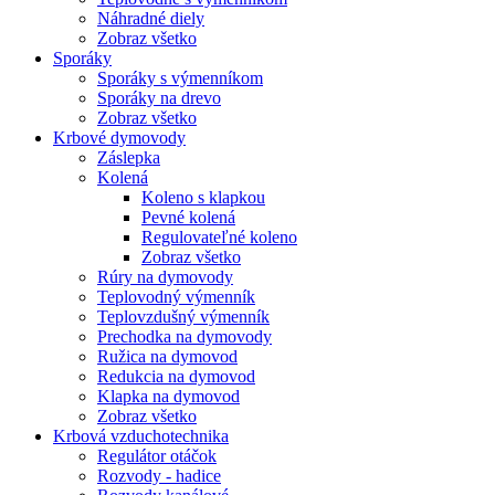
Náhradné diely
Zobraz všetko
Sporáky
Sporáky s výmenníkom
Sporáky na drevo
Zobraz všetko
Krbové dymovody
Záslepka
Kolená
Koleno s klapkou
Pevné kolená
Regulovateľné koleno
Zobraz všetko
Rúry na dymovody
Teplovodný výmenník
Teplovzdušný výmenník
Prechodka na dymovody
Ružica na dymovod
Redukcia na dymovod
Klapka na dymovod
Zobraz všetko
Krbová vzduchotechnika
Regulátor otáčok
Rozvody - hadice