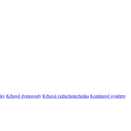
áky
Krbové dymovody
Krbová vzduchotechnika
Komínové systémy