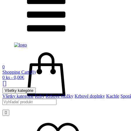
0
Shopping Cart
(0)
0 ks - 0,00€
Všetky kategórie
Všetky kategórie
Krby
Krbové vložky
Krbové doplnky
Kachle
Spor