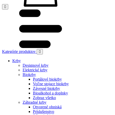
Kategórie produktov
Krby
Designové krby
Elektrické krby
Biokrby
Portálové biokrby
Voľne stojace biokrby
Závesné biokrby
Bioalkohol a doplnky
Zobraz všetko
Záhradné krby
Otvorené ohniská
Príslušenstvo