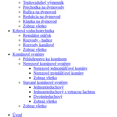
Teplovzdušný výmenník
Prechodka na dymovody
Ružica na dymovod
Redukcia na dymovod
Klapka na dymovod
Zobraz všetko
Krbová vzduchotechnika
Regulátor otáčok
Rozvody - hadice
Rozvody kanálové
Zobraz všetko
Komínové systémy
Príslušenstvo ku komínom
Nerezové komínové systémy
Nerezové jednoplášťové komíny
Nerezové trojplášťové komíny
Zobraz všetko
Stavané komínové systémy
Jednoprieduchový
Jednoprieduchový s vetracou šachtou
Dvojprieduchový
Zobraz všetko
Zobraz všetko
Úvod