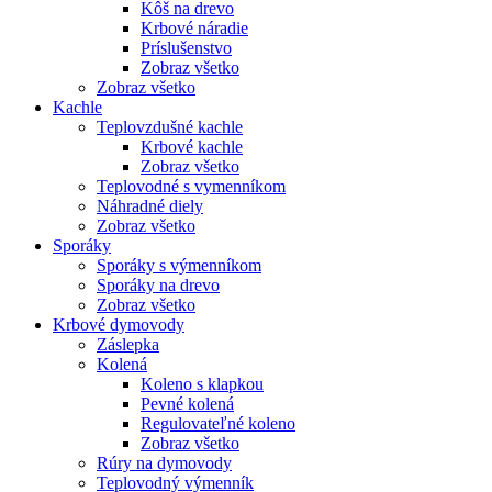
Kôš na drevo
Krbové náradie
Príslušenstvo
Zobraz všetko
Zobraz všetko
Kachle
Teplovzdušné kachle
Krbové kachle
Zobraz všetko
Teplovodné s vymenníkom
Náhradné diely
Zobraz všetko
Sporáky
Sporáky s výmenníkom
Sporáky na drevo
Zobraz všetko
Krbové dymovody
Záslepka
Kolená
Koleno s klapkou
Pevné kolená
Regulovateľné koleno
Zobraz všetko
Rúry na dymovody
Teplovodný výmenník