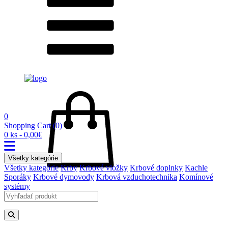
0
Shopping Cart
(0)
0 ks - 0,00€
Všetky kategórie
Všetky kategórie
Krby
Krbové vložky
Krbové doplnky
Kachle
Sporáky
Krbové dymovody
Krbová vzduchotechnika
Komínové
systémy