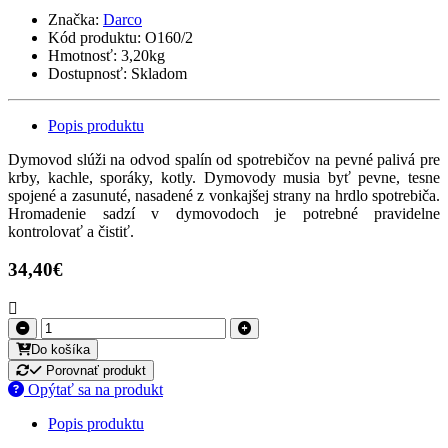
Značka:
Darco
Kód produktu:
O160/2
Hmotnosť:
3,20kg
Dostupnosť:
Skladom
Popis produktu
Dymovod slúži na odvod spalín od spotrebičov na pevné palivá pre
krby, kachle, sporáky, kotly. Dymovody musia byť pevne, tesne
spojené a zasunuté, nasadené z vonkajšej strany na hrdlo spotrebiča.
Hromadenie sadzí v dymovodoch je potrebné pravidelne
kontrolovať a čistiť.
34,40€
Do košíka
Porovnať produkt
Opýtať sa na produkt
Popis produktu