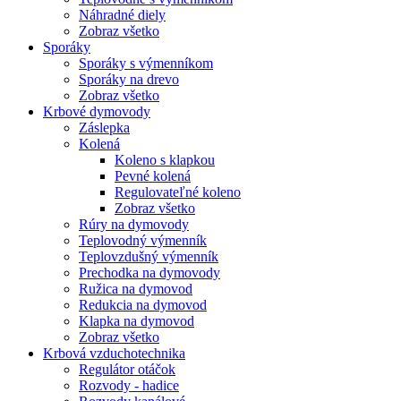
Náhradné diely
Zobraz všetko
Sporáky
Sporáky s výmenníkom
Sporáky na drevo
Zobraz všetko
Krbové dymovody
Záslepka
Kolená
Koleno s klapkou
Pevné kolená
Regulovateľné koleno
Zobraz všetko
Rúry na dymovody
Teplovodný výmenník
Teplovzdušný výmenník
Prechodka na dymovody
Ružica na dymovod
Redukcia na dymovod
Klapka na dymovod
Zobraz všetko
Krbová vzduchotechnika
Regulátor otáčok
Rozvody - hadice