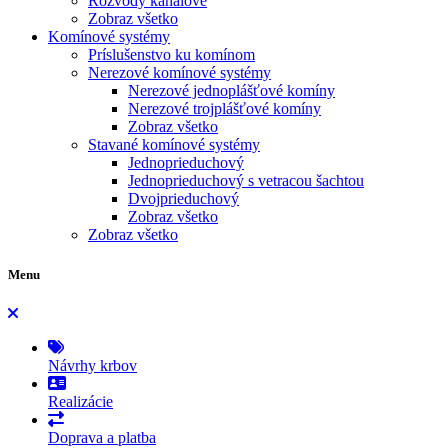
Rozvody kanálové
Zobraz všetko
Komínové systémy
Príslušenstvo ku komínom
Nerezové komínové systémy
Nerezové jednoplášťové komíny
Nerezové trojplášťové komíny
Zobraz všetko
Stavané komínové systémy
Jednoprieduchový
Jednoprieduchový s vetracou šachtou
Dvojprieduchový
Zobraz všetko
Zobraz všetko
Menu
Návrhy krbov
Realizácie
Doprava a platba