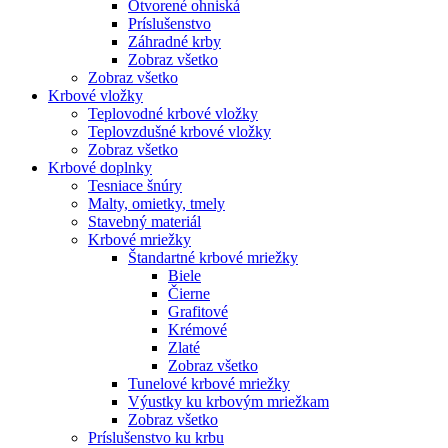
Otvorené ohniská
Príslušenstvo
Záhradné krby
Zobraz všetko
Zobraz všetko
Krbové vložky
Teplovodné krbové vložky
Teplovzdušné krbové vložky
Zobraz všetko
Krbové doplnky
Tesniace šnúry
Malty, omietky, tmely
Stavebný materiál
Krbové mriežky
Štandartné krbové mriežky
Biele
Čierne
Grafitové
Krémové
Zlaté
Zobraz všetko
Tunelové krbové mriežky
Výustky ku krbovým mriežkam
Zobraz všetko
Príslušenstvo ku krbu