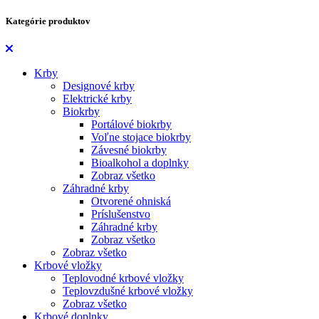
Kategórie produktov
Krby
Designové krby
Elektrické krby
Biokrby
Portálové biokrby
Voľne stojace biokrby
Závesné biokrby
Bioalkohol a doplnky
Zobraz všetko
Záhradné krby
Otvorené ohniská
Príslušenstvo
Záhradné krby
Zobraz všetko
Zobraz všetko
Krbové vložky
Teplovodné krbové vložky
Teplovzdušné krbové vložky
Zobraz všetko
Krbové doplnky