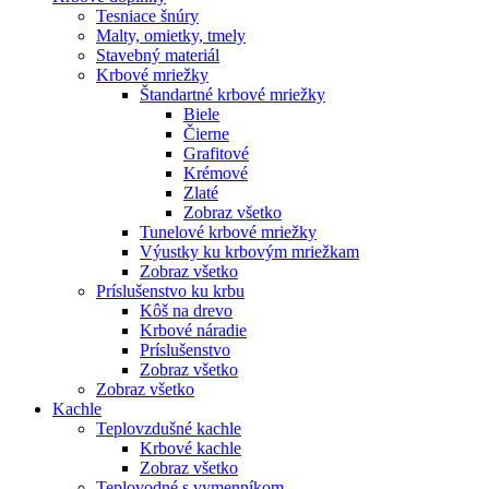
Tesniace šnúry
Malty, omietky, tmely
Stavebný materiál
Krbové mriežky
Štandartné krbové mriežky
Biele
Čierne
Grafitové
Krémové
Zlaté
Zobraz všetko
Tunelové krbové mriežky
Výustky ku krbovým mriežkam
Zobraz všetko
Príslušenstvo ku krbu
Kôš na drevo
Krbové náradie
Príslušenstvo
Zobraz všetko
Zobraz všetko
Kachle
Teplovzdušné kachle
Krbové kachle
Zobraz všetko
Teplovodné s vymenníkom