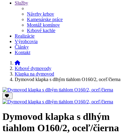
Služby
Návrhy krbov
Kamenárske práce
Montáž komínov
Krbové kachle
Realizácie
Výrobcovia
Články
Kontakt
Krbové dymovody
Klapka na dymovod
Dymovod klapka s dlhým tiahlom O160/2, oceľ/čierna
Dymovod klapka s dlhým
tiahlom O160/2, oceľ/čierna