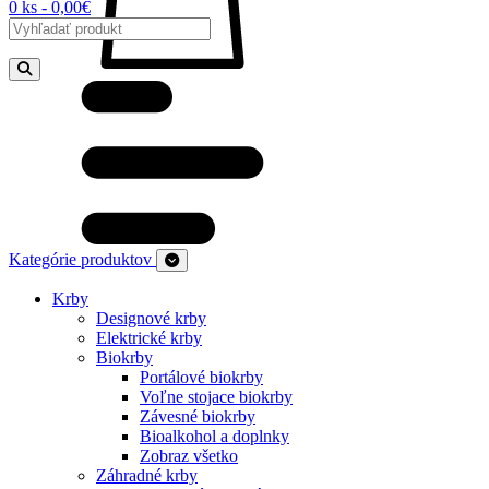
0 ks - 0,00€
Kategórie produktov
Krby
Designové krby
Elektrické krby
Biokrby
Portálové biokrby
Voľne stojace biokrby
Závesné biokrby
Bioalkohol a doplnky
Zobraz všetko
Záhradné krby