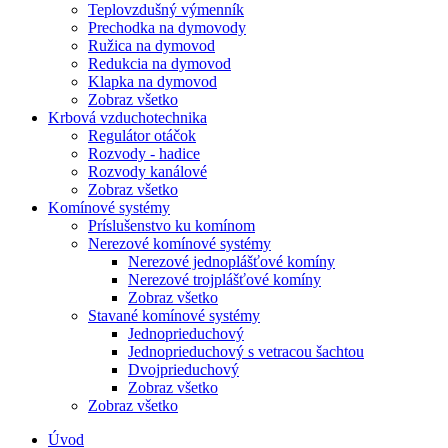
Teplovzdušný výmenník
Prechodka na dymovody
Ružica na dymovod
Redukcia na dymovod
Klapka na dymovod
Zobraz všetko
Krbová vzduchotechnika
Regulátor otáčok
Rozvody - hadice
Rozvody kanálové
Zobraz všetko
Komínové systémy
Príslušenstvo ku komínom
Nerezové komínové systémy
Nerezové jednoplášťové komíny
Nerezové trojplášťové komíny
Zobraz všetko
Stavané komínové systémy
Jednoprieduchový
Jednoprieduchový s vetracou šachtou
Dvojprieduchový
Zobraz všetko
Zobraz všetko
Úvod