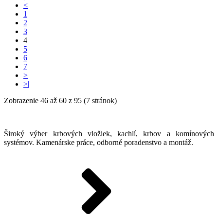
<
1
2
3
4
5
6
7
>
>|
Zobrazenie 46 až 60 z 95 (7 stránok)
Široký výber krbových vložiek, kachlí, krbov a komínových
systémov. Kamenárske práce, odborné poradenstvo a montáž.