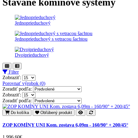
Stavané komínové systémy
Jednoprieduchový
Jednoprieduchový s vetracou šachtou
Dvojprieduchový
Filter
Zobraziť:
Porovnať výrobok (0)
Zoradiť podľa:
Zobraziť:
Zoradiť podľa:
Do košíka
Obľúbený produkt
ZOP KOMÍNY UNI Kom. zostava 6,09m - 160/90° + 200/45°
1 996,60€