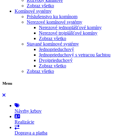
Rozvody kanálové
Zobraz všetko
Komínové systémy
Príslušenstvo ku komínom
Nerezové komínové systémy
Nerezové jednoplášťové komíny
Nerezové trojplášťové komíny
Zobraz všetko
Stavané komínové systémy
Jednoprieduchový
Jednoprieduchový s vetracou šachtou
Dvojprieduchový
Zobraz všetko
Zobraz všetko
Menu
Návrhy krbov
Realizácie
Doprava a platba