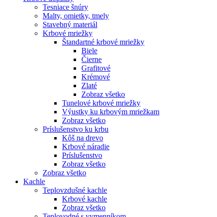
Tesniace šnúry
Malty, omietky, tmely
Stavebný materiál
Krbové mriežky
Štandartné krbové mriežky
Biele
Čierne
Grafitové
Krémové
Zlaté
Zobraz všetko
Tunelové krbové mriežky
Výustky ku krbovým mriežkam
Zobraz všetko
Príslušenstvo ku krbu
Kôš na drevo
Krbové náradie
Príslušenstvo
Zobraz všetko
Zobraz všetko
Kachle
Teplovzdušné kachle
Krbové kachle
Zobraz všetko
Teplovodné s vymenníkom