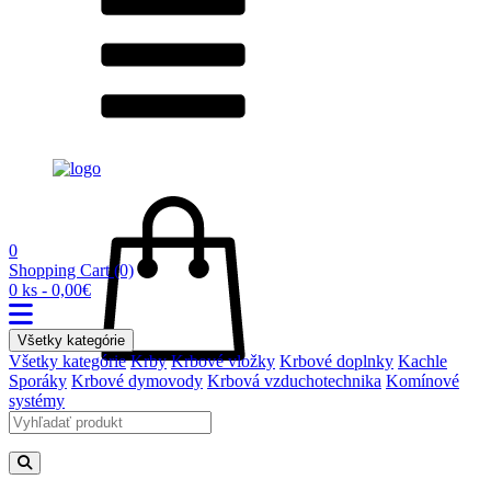
0
Shopping Cart
(0)
0 ks - 0,00€
Všetky kategórie
Všetky kategórie
Krby
Krbové vložky
Krbové doplnky
Kachle
Sporáky
Krbové dymovody
Krbová vzduchotechnika
Komínové
systémy