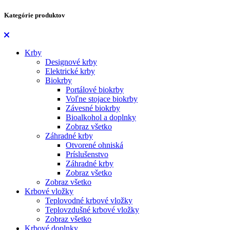
Kategórie produktov
Krby
Designové krby
Elektrické krby
Biokrby
Portálové biokrby
Voľne stojace biokrby
Závesné biokrby
Bioalkohol a doplnky
Zobraz všetko
Záhradné krby
Otvorené ohniská
Príslušenstvo
Záhradné krby
Zobraz všetko
Zobraz všetko
Krbové vložky
Teplovodné krbové vložky
Teplovzdušné krbové vložky
Zobraz všetko
Krbové doplnky