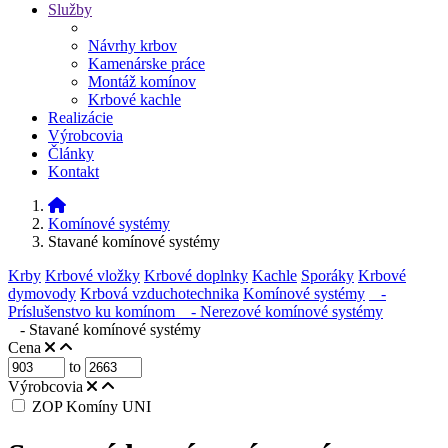
Služby
Návrhy krbov
Kamenárske práce
Montáž komínov
Krbové kachle
Realizácie
Výrobcovia
Články
Kontakt
Komínové systémy
Stavané komínové systémy
Krby
Krbové vložky
Krbové doplnky
Kachle
Sporáky
Krbové
dymovody
Krbová vzduchotechnika
Komínové systémy
-
Príslušenstvo ku komínom
- Nerezové komínové systémy
- Stavané komínové systémy
Cena
to
Výrobcovia
ZOP Komíny UNI