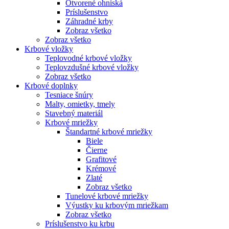
Otvorené ohniská
Príslušenstvo
Záhradné krby
Zobraz všetko
Zobraz všetko
Krbové vložky
Teplovodné krbové vložky
Teplovzdušné krbové vložky
Zobraz všetko
Krbové doplnky
Tesniace šnúry
Malty, omietky, tmely
Stavebný materiál
Krbové mriežky
Štandartné krbové mriežky
Biele
Čierne
Grafitové
Krémové
Zlaté
Zobraz všetko
Tunelové krbové mriežky
Výustky ku krbovým mriežkam
Zobraz všetko
Príslušenstvo ku krbu