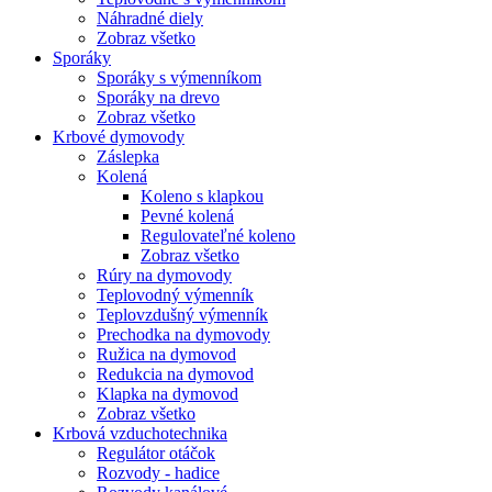
Náhradné diely
Zobraz všetko
Sporáky
Sporáky s výmenníkom
Sporáky na drevo
Zobraz všetko
Krbové dymovody
Záslepka
Kolená
Koleno s klapkou
Pevné kolená
Regulovateľné koleno
Zobraz všetko
Rúry na dymovody
Teplovodný výmenník
Teplovzdušný výmenník
Prechodka na dymovody
Ružica na dymovod
Redukcia na dymovod
Klapka na dymovod
Zobraz všetko
Krbová vzduchotechnika
Regulátor otáčok
Rozvody - hadice