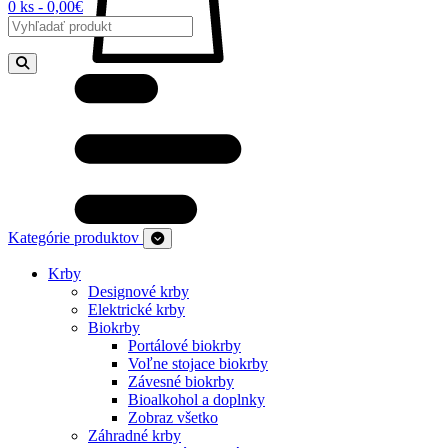
0 ks - 0,00€
Kategórie produktov
Krby
Designové krby
Elektrické krby
Biokrby
Portálové biokrby
Voľne stojace biokrby
Závesné biokrby
Bioalkohol a doplnky
Zobraz všetko
Záhradné krby