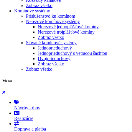
Rozvody kanálové
Zobraz všetko
Komínové systémy
Príslušenstvo ku komínom
Nerezové komínové systémy
Nerezové jednoplášťové komíny
Nerezové trojplášťové komíny
Zobraz všetko
Stavané komínové systémy
Jednoprieduchový
Jednoprieduchový s vetracou šachtou
Dvojprieduchový
Zobraz všetko
Zobraz všetko
Menu
Návrhy krbov
Realizácie
Doprava a platba