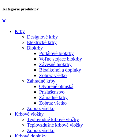
Kategórie produktov
Krby
Designové krby
Elektrické krby
Biokrby
Portálové biokrby
Voľne stojace biokrby
Závesné biokrby
Bioalkohol a doplnky
Zobraz všetko
Záhradné krby
Otvorené ohniská
Príslušenstvo
Záhradné krby
Zobraz všetko
Zobraz všetko
Krbové vložky
Teplovodné krbové vložky
Teplovzdušné krbové vložky
Zobraz všetko
Krbové doplnky