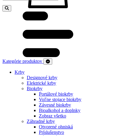
Kategórie produktov
Krby
Designové krby
Elektrické krby
Biokrby
Portálové biokrby
Voľne stojace biokrby
Závesné biokrby
Bioalkohol a doplnky
Zobraz všetko
Záhradné krby
Otvorené ohniská
Príslušenstvo