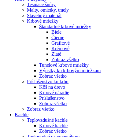
Tesniace šnúry
Malty, omietky, tmely
Stavebný materiál
Krbové mriežky
Štandartné krbové mriežky
Biele
Čierne
Grafitové
Krémové
Zlaté
Zobraz všetko
Tunelové krbové mriežky
Výustky ku krbovým mriežkam
Zobraz všetko
Príslušenstvo ku krbu
Kôš na drevo
Krbové náradie
Príslušenstvo
Zobraz všetko
Zobraz všetko
Kachle
Teplovzdušné kachle
Krbové kachle
Zobraz všetko
Teplovodné s vymenníkom