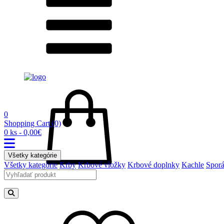
0
Shopping Cart
(0)
0 ks - 0,00€
Všetky kategórie
Všetky kategórie
Krby
Krbové vložky
Krbové doplnky
Kachle
Spor