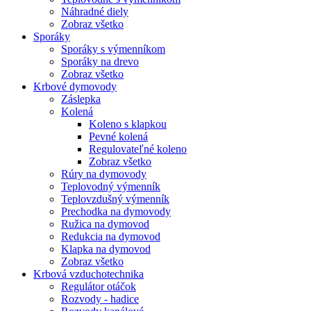
Náhradné diely
Zobraz všetko
Sporáky
Sporáky s výmenníkom
Sporáky na drevo
Zobraz všetko
Krbové dymovody
Záslepka
Kolená
Koleno s klapkou
Pevné kolená
Regulovateľné koleno
Zobraz všetko
Rúry na dymovody
Teplovodný výmenník
Teplovzdušný výmenník
Prechodka na dymovody
Ružica na dymovod
Redukcia na dymovod
Klapka na dymovod
Zobraz všetko
Krbová vzduchotechnika
Regulátor otáčok
Rozvody - hadice