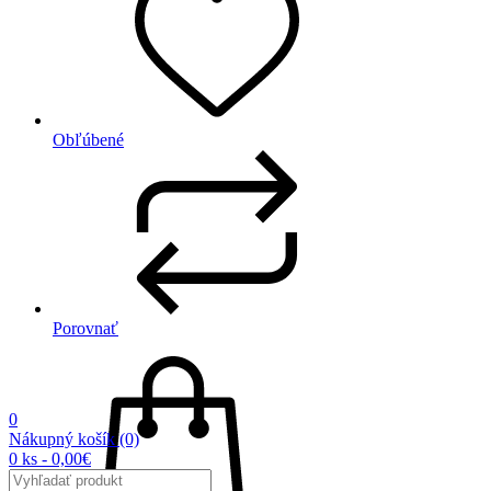
Obľúbené
Porovnať
0
Nákupný košík
(0)
0 ks - 0,00€