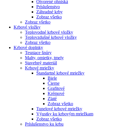
Otvorené ohniská
Príslušenstvo
Záhradné krby
Zobraz všetko
Zobraz všetko
Krbové vložky
Teplovodné krbové vložky
Teplovzdušné krbové vložky
Zobraz všetko
Krbové doplnky
Tesniace šnúry
Malty, omietky, tmely
Stavebný materiál
Krbové mriežky
Štandartné krbové mriežky
Biele
Čierne
Grafitové
Krémové
Zlaté
Zobraz všetko
Tunelové krbové mriežky
Výustky ku krbovým mriežkam
Zobraz všetko
Príslušenstvo ku krbu