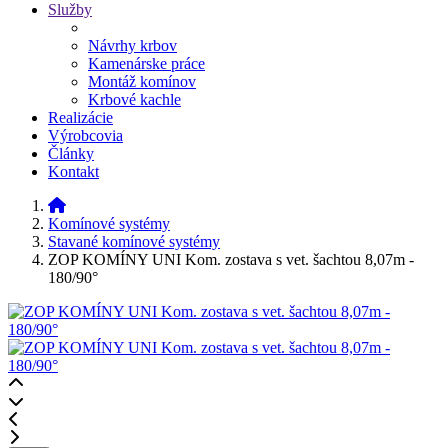
Služby
Návrhy krbov
Kamenárske práce
Montáž komínov
Krbové kachle
Realizácie
Výrobcovia
Články
Kontakt
Komínové systémy
Stavané komínové systémy
ZOP KOMÍNY UNI Kom. zostava s vet. šachtou 8,07m -
180/90°