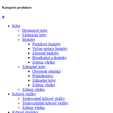
Kategórie produktov
Krby
Designové krby
Elektrické krby
Biokrby
Portálové biokrby
Voľne stojace biokrby
Závesné biokrby
Bioalkohol a doplnky
Zobraz všetko
Záhradné krby
Otvorené ohniská
Príslušenstvo
Záhradné krby
Zobraz všetko
Zobraz všetko
Krbové vložky
Teplovodné krbové vložky
Teplovzdušné krbové vložky
Zobraz všetko
Krbové doplnky