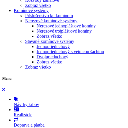
Rozvody kanálové
Zobraz všetko
Komínové systémy
Príslušenstvo ku komínom
Nerezové komínové systémy
Nerezové jednoplášťové komíny
Nerezové trojplášťové komíny
Zobraz všetko
Stavané komínové systémy
Jednoprieduchový
Jednoprieduchový s vetracou šachtou
Dvojprieduchový
Zobraz všetko
Zobraz všetko
Menu
Návrhy krbov
Realizácie
Doprava a platba