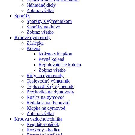
Náhradné diely
Zobraz všetko
Sporáky
Sporáky s výmenníkom
Sporáky na drevo
Zobraz všetko
Krbové dymovody
Záslepka
Kolená
Koleno s klapkou
Pevné kolená
Regulovateľné koleno
Zobraz všetko
Rúry na dymovody
Teplovodný výmenník
Teplovzdušný výmenník
Prechodka na dymovody
Ružica na dymovod
Redukcia na dymovod
Klapka na dymovod
Zobraz všetko
Krbová vzduchotechnika
Regulátor otáčok
Rozvody - hadice