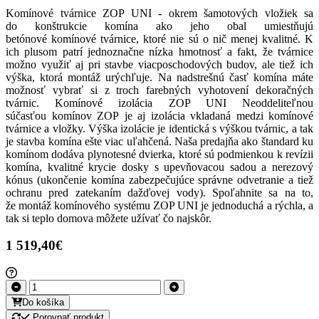
Komínové tvárnice ZOP UNI - okrem šamotových vložiek sa
do konštrukcie komína ako jeho obal umiestňujú
betónové komínové tvárnice, ktoré nie sú o nič menej kvalitné. K
ich plusom patrí jednoznačne nízka hmotnosť a fakt, že tvárnice
možno využiť aj pri stavbe viacposchodových budov, ale tiež ich
výška, ktorá montáž urýchľuje. Na nadstrešnú časť komína máte
možnosť vybrať si z troch farebných vyhotovení dekoračných
tvárnic. Komínové izolácia ZOP UNI Neoddeliteľnou
súčasťou komínov ZOP je aj izolácia vkladaná medzi komínové
tvárnice a vložky. Výška izolácie je identická s výškou tvárnic, a tak
je stavba komína ešte viac uľahčená. Naša predajňa ako štandard ku
komínom dodáva plynotesné dvierka, ktoré sú podmienkou k revízii
komína, kvalitné krycie dosky s upevňovacou sadou a nerezový
kónus (ukončenie komína zabezpečujúce správne odvetranie a tiež
ochranu pred zatekaním dažďovej vody). Spoľahnite sa na to,
že montáž komínového systému ZOP UNI je jednoduchá a rýchla, a
tak si teplo domova môžete užívať čo najskôr.
1 519,40€
Do košíka
Porovnať produkt