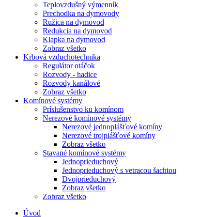
Teplovzdušný výmenník
Prechodka na dymovody
Ružica na dymovod
Redukcia na dymovod
Klapka na dymovod
Zobraz všetko
Krbová vzduchotechnika
Regulátor otáčok
Rozvody - hadice
Rozvody kanálové
Zobraz všetko
Komínové systémy
Príslušenstvo ku komínom
Nerezové komínové systémy
Nerezové jednoplášťové komíny
Nerezové trojplášťové komíny
Zobraz všetko
Stavané komínové systémy
Jednoprieduchový
Jednoprieduchový s vetracou šachtou
Dvojprieduchový
Zobraz všetko
Zobraz všetko
Úvod