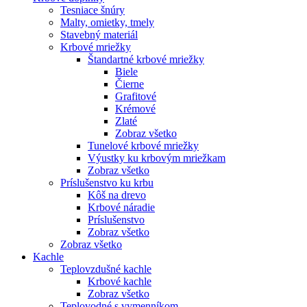
Tesniace šnúry
Malty, omietky, tmely
Stavebný materiál
Krbové mriežky
Štandartné krbové mriežky
Biele
Čierne
Grafitové
Krémové
Zlaté
Zobraz všetko
Tunelové krbové mriežky
Výustky ku krbovým mriežkam
Zobraz všetko
Príslušenstvo ku krbu
Kôš na drevo
Krbové náradie
Príslušenstvo
Zobraz všetko
Zobraz všetko
Kachle
Teplovzdušné kachle
Krbové kachle
Zobraz všetko
Teplovodné s vymenníkom