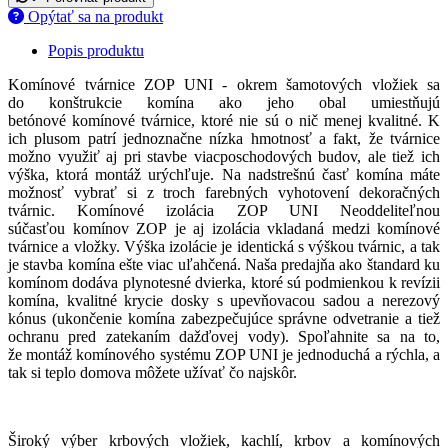
Opýtať sa na produkt
Popis produktu
Komínové tvárnice ZOP UNI - okrem šamotových vložiek sa
do konštrukcie komína ako jeho obal umiestňujú
betónové komínové tvárnice, ktoré nie sú o nič menej kvalitné. K
ich plusom patrí jednoznačne nízka hmotnosť a fakt, že tvárnice
možno využiť aj pri stavbe viacposchodových budov, ale tiež ich
výška, ktorá montáž urýchľuje. Na nadstrešnú časť komína máte
možnosť vybrať si z troch farebných vyhotovení dekoračných
tvárnic. Komínové izolácia ZOP UNI Neoddeliteľnou
súčasťou komínov ZOP je aj izolácia vkladaná medzi komínové
tvárnice a vložky. Výška izolácie je identická s výškou tvárnic, a tak
je stavba komína ešte viac uľahčená. Naša predajňa ako štandard ku
komínom dodáva plynotesné dvierka, ktoré sú podmienkou k revízii
komína, kvalitné krycie dosky s upevňovacou sadou a nerezový
kónus (ukončenie komína zabezpečujúce správne odvetranie a tiež
ochranu pred zatekaním dažďovej vody). Spoľahnite sa na to,
že montáž komínového systému ZOP UNI je jednoduchá a rýchla, a
tak si teplo domova môžete užívať čo najskôr.
Široký výber krbových vložiek, kachlí, krbov a komínových