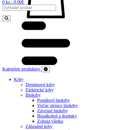
0 ks - 0,00€
Kategórie produktov
Krby
Designové krby
Elektrické krby
Biokrby
Portálové biokrby
Voľne stojace biokrby
Závesné biokrby
Bioalkohol a doplnky
Zobraz všetko
Záhradné krby