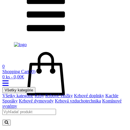
0
Shopping Cart
(0)
0 ks - 0,00€
Všetky kategórie
Všetky kategórie
Krby
Krbové vložky
Krbové doplnky
Kachle
Sporáky
Krbové dymovody
Krbová vzduchotechnika
Komínové
systémy