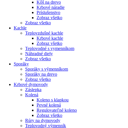
Kôš na drevo
Krbové náradie
Príslušenstvo
Zobraz všetko
Zobraz všetko
Kachle
Teplovzdušné kachle
Krbové kachle
Zobraz všetko
Teplovodné s vymenníkom
Náhradné diely
Zobraz všetko
Sporáky
Sporáky s výmenníkom
Sporáky na drevo
Zobraz všetko
Krbové dymovody
Záslepka
Kolená
Koleno s klapkou
Pevné kolená
Regulovateľné koleno
Zobraz všetko
Rúry na dymovody
Teplovodný výmenník