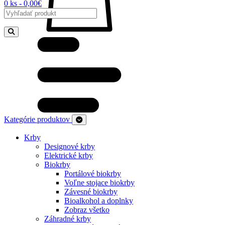
0 ks - 0,00€
Kategórie produktov
Krby
Designové krby
Elektrické krby
Biokrby
Portálové biokrby
Voľne stojace biokrby
Závesné biokrby
Bioalkohol a doplnky
Zobraz všetko
Záhradné krby