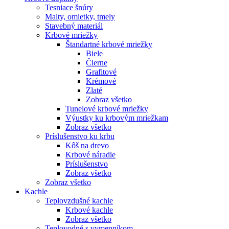
Tesniace šnúry
Malty, omietky, tmely
Stavebný materiál
Krbové mriežky
Štandartné krbové mriežky
Biele
Čierne
Grafitové
Krémové
Zlaté
Zobraz všetko
Tunelové krbové mriežky
Výustky ku krbovým mriežkam
Zobraz všetko
Príslušenstvo ku krbu
Kôš na drevo
Krbové náradie
Príslušenstvo
Zobraz všetko
Zobraz všetko
Kachle
Teplovzdušné kachle
Krbové kachle
Zobraz všetko
Teplovodné s vymenníkom