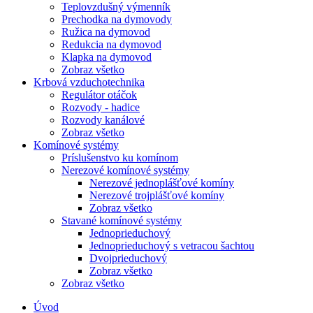
Teplovzdušný výmenník
Prechodka na dymovody
Ružica na dymovod
Redukcia na dymovod
Klapka na dymovod
Zobraz všetko
Krbová vzduchotechnika
Regulátor otáčok
Rozvody - hadice
Rozvody kanálové
Zobraz všetko
Komínové systémy
Príslušenstvo ku komínom
Nerezové komínové systémy
Nerezové jednoplášťové komíny
Nerezové trojplášťové komíny
Zobraz všetko
Stavané komínové systémy
Jednoprieduchový
Jednoprieduchový s vetracou šachtou
Dvojprieduchový
Zobraz všetko
Zobraz všetko
Úvod