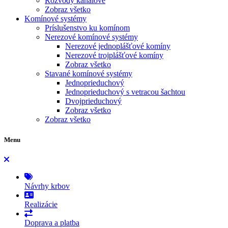
Rozvody kanálové
Zobraz všetko
Komínové systémy
Príslušenstvo ku komínom
Nerezové komínové systémy
Nerezové jednoplášťové komíny
Nerezové trojplášťové komíny
Zobraz všetko
Stavané komínové systémy
Jednoprieduchový
Jednoprieduchový s vetracou šachtou
Dvojprieduchový
Zobraz všetko
Zobraz všetko
Menu
Návrhy krbov
Realizácie
Doprava a platba