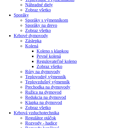
Náhradné diely
Zobraz všetko
Sporáky
Sporáky s výmenníkom
Sporáky na drevo
Zobraz všetko
Krbové dymovody
Záslepka
Kolená
Koleno s klapkou
Pevné kolená
Regulovateľné koleno
Zobraz všetko
Rúry na dymovody
Teplovodný výmenník
Teplovzdušný výmenník
Prechodka na dymovody
Ružica na dymovod
Redukcia na dymovod
Klapka na dymovod
Zobraz všetko
Krbová vzduchotechnika
Regulátor otáčok
Rozvody - hadice