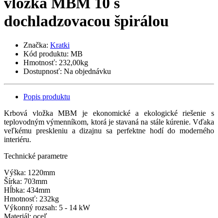
vložka MBM 10 s
dochladzovacou špirálou
Značka:
Kratki
Kód produktu:
MB
Hmotnosť:
232,00kg
Dostupnosť:
Na objednávku
Popis produktu
Krbová vložka MBM je ekonomické a ekologické riešenie s
teplovodným výmenníkom, ktorá je stavaná na stále kúrenie. Vďaka
veľkému preskleniu a dizajnu sa perfektne hodí do moderného
interiéru.
Technické parametre
Výška: 1220mm
Šírka: 703mm
Hĺbka: 434mm
Hmotnosť: 232kg
Výkonný rozsah: 5 - 14 kW
Materiál: oceľ