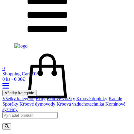
0
Shopping Cart
(0)
0 ks - 0,00€
Všetky kategórie
Všetky kategórie
Krby
Krbové vložky
Krbové doplnky
Kachle
Sporáky
Krbové dymovody
Krbová vzduchotechnika
Komínové
systémy