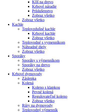
Kôš na drevo
Krbové náradie
Príslušenstvo
Zobraz všetko
Zobraz všetko
Kachle
Teplovzdušné kachle
Krbové kachle
Zobraz všetko
Teplovodné s vymenníkom
Náhradné diely
Zobraz všetko
Sporáky
Sporáky s výmenníkom
Sporáky na drevo
Zobraz všetko
Krbové dymovody
Záslepka
Kolená
Koleno s klapkou
Pevné kolená
Regulovateľné koleno
Zobraz všetko
Rúry na dymovody
Teplovodný výmenník