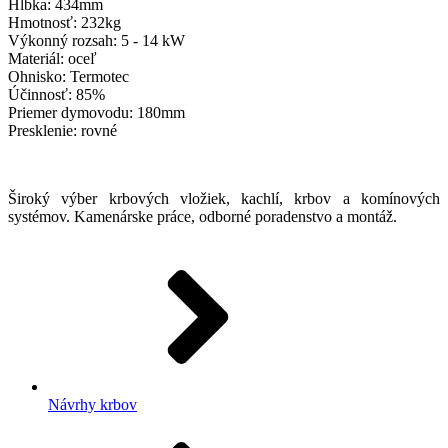
Hĺbka: 434mm
Hmotnosť: 232kg
Výkonný rozsah: 5 - 14 kW
Materiál: oceľ
Ohnisko: Termotec
Účinnosť: 85%
Priemer dymovodu: 180mm
Presklenie: rovné
Široký výber krbových vložiek, kachlí, krbov a komínových
systémov. Kamenárske práce, odborné poradenstvo a montáž.
Návrhy krbov