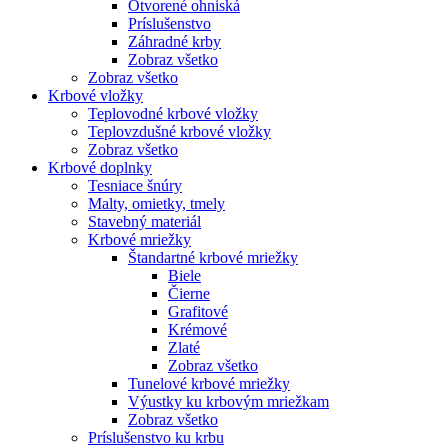
Otvorené ohniská
Príslušenstvo
Záhradné krby
Zobraz všetko
Zobraz všetko
Krbové vložky
Teplovodné krbové vložky
Teplovzdušné krbové vložky
Zobraz všetko
Krbové doplnky
Tesniace šnúry
Malty, omietky, tmely
Stavebný materiál
Krbové mriežky
Štandartné krbové mriežky
Biele
Čierne
Grafitové
Krémové
Zlaté
Zobraz všetko
Tunelové krbové mriežky
Výustky ku krbovým mriežkam
Zobraz všetko
Príslušenstvo ku krbu