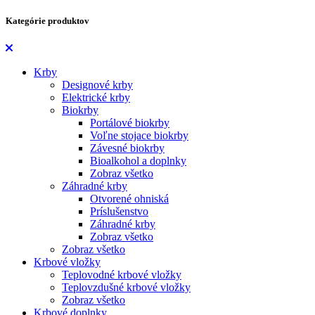
Kategórie produktov
Krby
Designové krby
Elektrické krby
Biokrby
Portálové biokrby
Voľne stojace biokrby
Závesné biokrby
Bioalkohol a doplnky
Zobraz všetko
Záhradné krby
Otvorené ohniská
Príslušenstvo
Záhradné krby
Zobraz všetko
Zobraz všetko
Krbové vložky
Teplovodné krbové vložky
Teplovzdušné krbové vložky
Zobraz všetko
Krbové doplnky