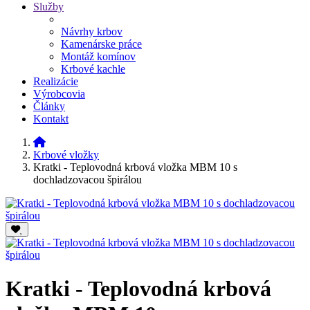
Služby
Návrhy krbov
Kamenárske práce
Montáž komínov
Krbové kachle
Realizácie
Výrobcovia
Články
Kontakt
Krbové vložky
Kratki - Teplovodná krbová vložka MBM 10 s
dochladzovacou špirálou
Kratki - Teplovodná krbová