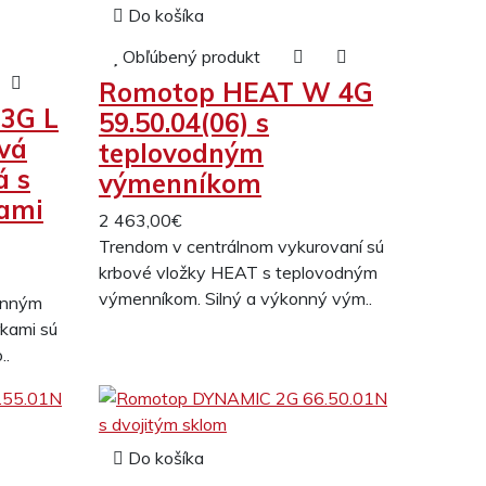
Do košíka
Obľúbený produkt
Romotop HEAT W 4G
3G L
59.50.04(06) s
ová
teplovodným
á s
výmenníkom
kami
2 463,00€
Trendom v centrálnom vykurovaní sú
krbové vložky HEAT s teplovodným
výmenníkom. Silný a výkonný vým..
ranným
rkami sú
..
Do košíka