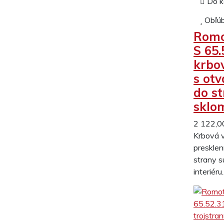
Do k
Obľú
Romo
S 65.
krbo
s ot
do s
sklo
2 122,0
Krbová 
presklen
strany 
interiéru.