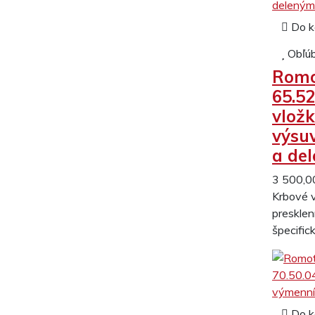
Do k
Obľú
Romo
65.52
vložk
výsu
a de
3 500,0
Krbové v
presklen
špecific
Do k