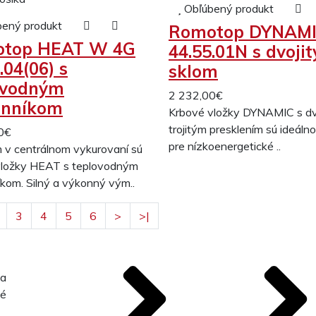
Obľúbený produkt
bený produkt
Romotop DYNAMI
top HEAT W 4G
44.55.01N s dvoji
.04(06) s
sklom
ovodným
2 232,00€
nníkom
Krbové vložky DYNAMIC s dv
trojitým presklením sú ideáln
0€
pre nízkoenergetické ..
 v centrálnom vykurovaní sú
vložky HEAT s teplovodným
kom. Silný a výkonný vým..
3
4
5
6
>
>|
 a
né