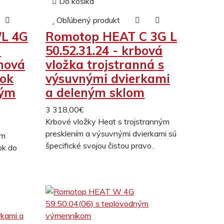
Do košíka
Obľúbený produkt
/L 4G
Romotop HEAT C 3G L
-
50.52.31.24 - krbová
ohová
vložka trojstranná s
rok
výsuvnými dvierkami
ným
a deleným sklom
3 318,00€
Krbové vložky Heat s trojstranným
presklením a výsuvnými dvierkami sú
ým
špecifické svojou čistou pravo..
ok do