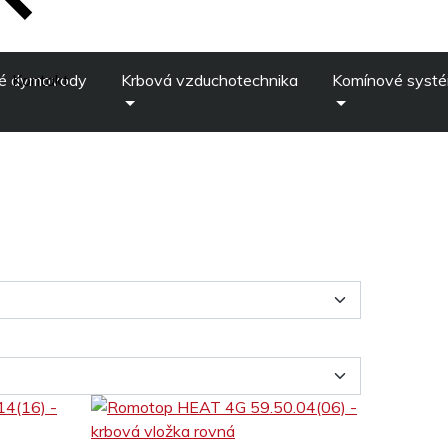
é dymovody
Kontakt
Krbová vzduchotechnika
Komínové syst