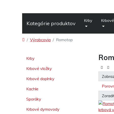
Krby
Krbové
Kategórie produktov
Výrobcovia
Romotop
Rom
Krby
Krbové vložky
Zobraz
Krbové doplnky
Porovn
Kachle
Zoradi
Sporáky
Krbové dymovody