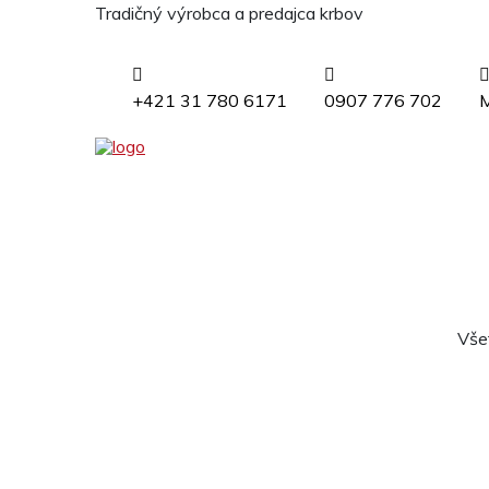
Tradičný výrobca a predajca krbov
+421 31 780 6171
0907 776 702
M
Vše