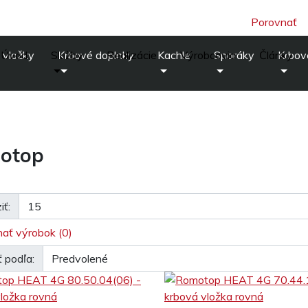
Porovnať
 vložky
Úvod
Služby
Krbové doplnky
Realizácie
Kachle
Výrobcovia
Sporáky
Články
Krbov
otop
iť:
ať výrobok (0)
ť podľa: