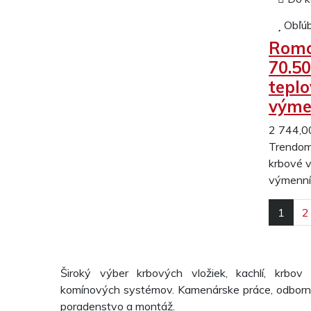
Obľú
Romo
70.50
tepl
výme
2 744,0
Trendom
krbové 
výmenní
1
2
Široký výber krbových vložiek, kachlí, krbov
komínových systémov. Kamenárske práce, odbor
poradenstvo a montáž.