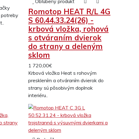
Obľúbený produkt
načky
Romotop HEAT R/L 4G
 potreby
S 60.44.33.24(26) -
..
krbová vložka, rohová
s otváraním dvierok
do strany a deleným
sklom
1 720,00€
Krbová vložka Heat s rohovým
presklením a otváraním dvierok do
strany sú pôsobivým doplnok
interiéru..