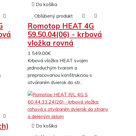
Do košíka
Obľúbený produkt
G
Romotop HEAT 4G
bová
59.50.04(06) - krbová
vložka rovná
1 549,00€
Krbová vložka HEAT svojim
jednoduchým tvarom a
s
prepracovanou konštrukciou s
otváraním dvierok do str..
ch)
Do košíka