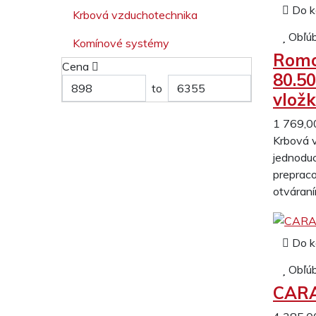
Do k
Krbová vzduchotechnika
Obľú
Komínové systémy
Romo
Cena
80.50
to
vlož
1 769,0
Krbová 
jednodu
prepraco
otváraní
Do k
Obľú
CARA