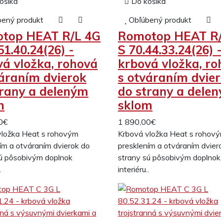
ošíka
Do košíka
bený produkt
Obľúbený produkt
top HEAT R/L 4G
Romotop HEAT R
51.40.24(26) -
S 70.44.33.24(26) 
vá vložka, rohová
krbová vložka, r
váraním dvierok
s otváraním dvie
trany a deleným
do strany a dele
m
sklom
0€
1 890,00€
vložka Heat s rohovým
Krbová vložka Heat s rohov
ím a otváraním dvierok do
presklením a otváraním dvier
sú pôsobivým doplnok
strany sú pôsobivým doplnok
.
interiéru..