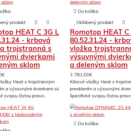
ošíka
Do košíka
bený produkt
Obľúbený produkt
top HEAT C 3G L
Romotop HEAT C 
.31.24 - krbová
80.52.31.24 - krb
a trojstranná s
vložka trojstrann
vnými dvierkami
výsuvnými dvier
leným sklom
a deleným sklom
0€
3 781,00€
ložky Heat s trojstranným
Krbové vložky Heat s trojst
ím a výsuvnými dvierkami sú
presklením a výsuvnými dvie
ké svojou čistou pravo..
špecifické svojou čistou pravo
Do košíka
ošíka