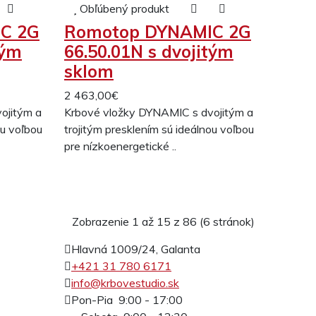
Obľúbený produkt
C 2G
Romotop DYNAMIC 2G
tým
66.50.01N s dvojitým
sklom
2 463,00€
ojitým a
Krbové vložky DYNAMIC s dvojitým a
ou voľbou
trojitým presklením sú ideálnou voľbou
pre nízkoenergetické ..
Zobrazenie 1 až 15 z 86 (6 stránok)
Hlavná 1009/24, Galanta
+421 31 780 6171
info@krbovestudio.sk
Pon-Pia 9:00 - 17:00