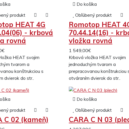
ošíka
Do košíka
bený produkt
Obľúbený produkt
top HEAT 4G
Romotop HEAT 4
.04(06) - krbová
70.44.14(16) - kr
ka rovná
vložka rovná
0€
1 549,00€
vložka HEAT svojim
Krbová vložka HEAT svojim
chým tvarom a
jednoduchým tvarom a
vanou konštrukciou s
prepracovanou konštrukciou 
m dvierok do str..
otváraním dvierok do str..
ošíka
Do košíka
bený produkt
Obľúbený produkt
 C 02 (kameň)
CARA C N 03 (ple