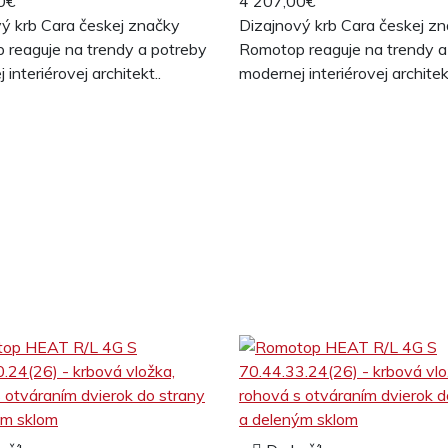
0€
4 207,00€
ý krb Cara českej značky
Dizajnový krb Cara českej z
 reaguje na trendy a potreby
Romotop reaguje na trendy a
interiérovej architekt..
modernej interiérovej architekt