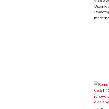
4 385,0
Dizajnov
Romotop
modernej 