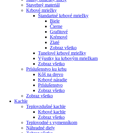
Stavebný materiál
Krbové mriežky
Štandartné krbové mriežky
Biele
Čierne
Grafitové
Krémové
Zlaté
Zobraz všetko
Tunelové krbové mriežky
Výustky ku krbovým mriežkam
Zobraz všetko
Príslušenstvo ku krbu
Kôš na drevo
Krbové náradie
Príslušenstvo
Zobraz všetko
Zobraz všetko
Kachle
Teplovzdušné kachle
Krbové kachle
Zobraz všetko
Teplovodné s vymenníkom
Náhradné diely