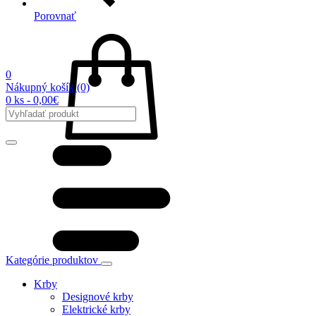
Porovnať
0
Nákupný košík
(0)
0 ks - 0,00€
Kategórie produktov
Krby
Designové krby
Elektrické krby