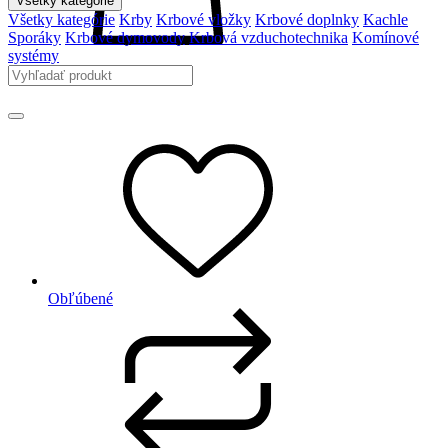
Všetky kategórie
Všetky kategórie
Krby
Krbové vložky
Krbové doplnky
Kachle
Sporáky
Krbové dymovody
Krbová vzduchotechnika
Komínové
systémy
Obľúbené