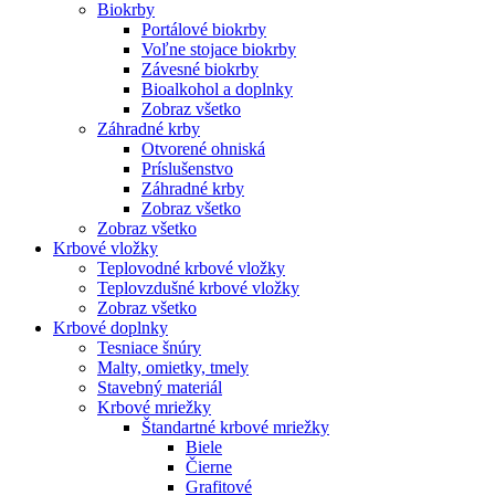
Biokrby
Portálové biokrby
Voľne stojace biokrby
Závesné biokrby
Bioalkohol a doplnky
Zobraz všetko
Záhradné krby
Otvorené ohniská
Príslušenstvo
Záhradné krby
Zobraz všetko
Zobraz všetko
Krbové vložky
Teplovodné krbové vložky
Teplovzdušné krbové vložky
Zobraz všetko
Krbové doplnky
Tesniace šnúry
Malty, omietky, tmely
Stavebný materiál
Krbové mriežky
Štandartné krbové mriežky
Biele
Čierne
Grafitové