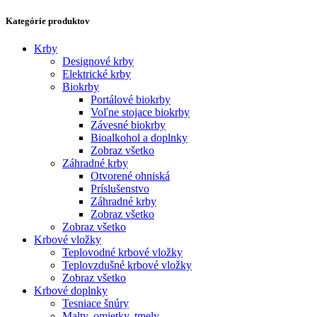
Kategórie produktov
Krby
Designové krby
Elektrické krby
Biokrby
Portálové biokrby
Voľne stojace biokrby
Závesné biokrby
Bioalkohol a doplnky
Zobraz všetko
Záhradné krby
Otvorené ohniská
Príslušenstvo
Záhradné krby
Zobraz všetko
Zobraz všetko
Krbové vložky
Teplovodné krbové vložky
Teplovzdušné krbové vložky
Zobraz všetko
Krbové doplnky
Tesniace šnúry
Malty, omietky, tmely