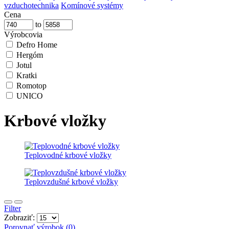
vzduchotechnika
Komínové systémy
Cena
to
Výrobcovia
Defro Home
Hergóm
Jotul
Kratki
Romotop
UNICO
Krbové vložky
Teplovodné krbové vložky
Teplovzdušné krbové vložky
Filter
Zobraziť:
Porovnať výrobok (0)