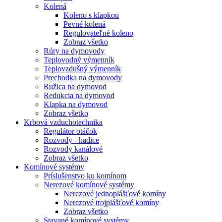
Kolená
Koleno s klapkou
Pevné kolená
Regulovateľné koleno
Zobraz všetko
Rúry na dymovody
Teplovodný výmenník
Teplovzdušný výmenník
Prechodka na dymovody
Ružica na dymovod
Redukcia na dymovod
Klapka na dymovod
Zobraz všetko
Krbová vzduchotechnika
Regulátor otáčok
Rozvody - hadice
Rozvody kanálové
Zobraz všetko
Komínové systémy
Príslušenstvo ku komínom
Nerezové komínové systémy
Nerezové jednoplášťové komíny
Nerezové trojplášťové komíny
Zobraz všetko
Stavané komínové systémy