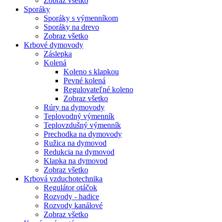
Zobraz všetko
Sporáky
Sporáky s výmenníkom
Sporáky na drevo
Zobraz všetko
Krbové dymovody
Záslepka
Kolená
Koleno s klapkou
Pevné kolená
Regulovateľné koleno
Zobraz všetko
Rúry na dymovody
Teplovodný výmenník
Teplovzdušný výmenník
Prechodka na dymovody
Ružica na dymovod
Redukcia na dymovod
Klapka na dymovod
Zobraz všetko
Krbová vzduchotechnika
Regulátor otáčok
Rozvody - hadice
Rozvody kanálové
Zobraz všetko