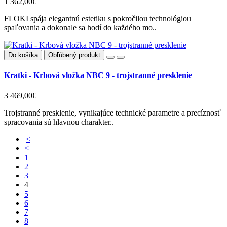
1 362,00€
FLOKI spája elegantnú estetiku s pokročilou technológiou
spaľovania a dokonale sa hodí do každého mo..
Do košíka
Obľúbený produkt
Kratki - Krbová vložka NBC 9 - trojstranné presklenie
3 469,00€
Trojstranné presklenie, vynikajúce technické parametre a precíznosť
spracovania sú hlavnou charakter..
|<
<
1
2
3
4
5
6
7
8