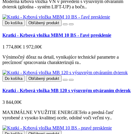
Moderná krbová vložka VN v prevedení s výsuvným otváraním
dvierok (gilotína - systém LIFT-UP) a bočn..
Do košíka
Obľúbený produkt
Kratki - Krbová vložka MBM 10 BS - ľavé presklenie
1 774,80€
1 972,00€
Výnimočný dôraz na detail, vynikajúce technické parametre a
precíznosť spracovania charakterizujú ra..
Do košíka
Obľúbený produkt
Kratki - Krbová vložka MB 120 s výsuvným otváraním dvierok
3 844,00€
MAXIMÁLNE VYUŽITIE ENERGIETelo a predná časť
vyrobené z vysoko kvalitnej ocele, odolné voči veľmi vy..
Do košíka
Obľúbený produkt