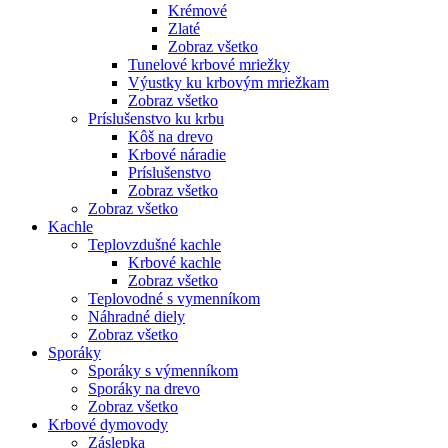
Krémové
Zlaté
Zobraz všetko
Tunelové krbové mriežky
Výustky ku krbovým mriežkam
Zobraz všetko
Príslušenstvo ku krbu
Kôš na drevo
Krbové náradie
Príslušenstvo
Zobraz všetko
Zobraz všetko
Kachle
Teplovzdušné kachle
Krbové kachle
Zobraz všetko
Teplovodné s vymenníkom
Náhradné diely
Zobraz všetko
Sporáky
Sporáky s výmenníkom
Sporáky na drevo
Zobraz všetko
Krbové dymovody
Záslepka