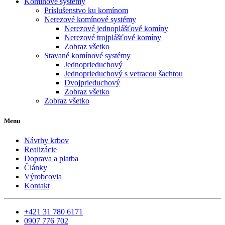
Komínové systémy
Príslušenstvo ku komínom
Nerezové komínové systémy
Nerezové jednoplášťové komíny
Nerezové trojplášťové komíny
Zobraz všetko
Stavané komínové systémy
Jednoprieduchový
Jednoprieduchový s vetracou šachtou
Dvojprieduchový
Zobraz všetko
Zobraz všetko
Menu
Návrhy krbov
Realizácie
Doprava a platba
Články
Výrobcovia
Kontakt
+421 31 780 6171
0907 776 702