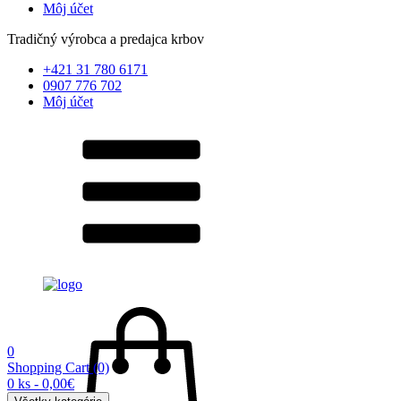
Môj účet
Tradičný výrobca a predajca krbov
+421 31 780 6171
0907 776 702
Môj účet
0
Shopping Cart
(0)
0 ks - 0,00€