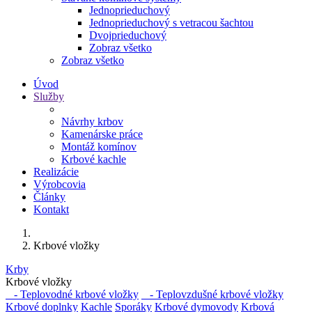
Jednoprieduchový
Jednoprieduchový s vetracou šachtou
Dvojprieduchový
Zobraz všetko
Zobraz všetko
Úvod
Služby
Návrhy krbov
Kamenárske práce
Montáž komínov
Krbové kachle
Realizácie
Výrobcovia
Články
Kontakt
Krbové vložky
Krby
Krbové vložky
- Teplovodné krbové vložky
- Teplovzdušné krbové vložky
Krbové doplnky
Kachle
Sporáky
Krbové dymovody
Krbová