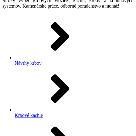
Široký výber krbových vložiek, kachlí, krbov a komínových
systémov. Kamenárske práce, odborné poradenstvo a montáž.
Návrhy krbov
Krbové kachle