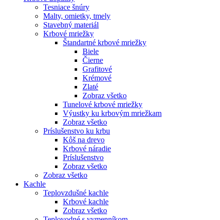
Tesniace šnúry
Malty, omietky, tmely
Stavebný materiál
Krbové mriežky
Štandartné krbové mriežky
Biele
Čierne
Grafitové
Krémové
Zlaté
Zobraz všetko
Tunelové krbové mriežky
Výustky ku krbovým mriežkam
Zobraz všetko
Príslušenstvo ku krbu
Kôš na drevo
Krbové náradie
Príslušenstvo
Zobraz všetko
Zobraz všetko
Kachle
Teplovzdušné kachle
Krbové kachle
Zobraz všetko
Teplovodné s vymenníkom