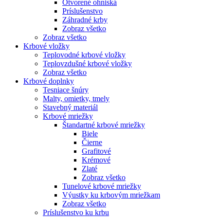
Otvorené ohniská
Príslušenstvo
Záhradné krby
Zobraz všetko
Zobraz všetko
Krbové vložky
Teplovodné krbové vložky
Teplovzdušné krbové vložky
Zobraz všetko
Krbové doplnky
Tesniace šnúry
Malty, omietky, tmely
Stavebný materiál
Krbové mriežky
Štandartné krbové mriežky
Biele
Čierne
Grafitové
Krémové
Zlaté
Zobraz všetko
Tunelové krbové mriežky
Výustky ku krbovým mriežkam
Zobraz všetko
Príslušenstvo ku krbu