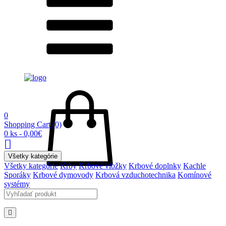
0
Shopping Cart
(0)
0 ks - 0,00€
Všetky kategórie
Všetky kategórie
Krby
Krbové vložky
Krbové doplnky
Kachle
Sporáky
Krbové dymovody
Krbová vzduchotechnika
Komínové
systémy