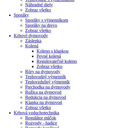
Náhradné diely
Zobraz všetko
Sporáky
Sporáky s výmenníkom
Sporáky na drevo
Zobraz všetko
Krbové dymovody
Záslepka
Kolená
Koleno s klapkou
Pevné kolená
Regulovateľné koleno
Zobraz všetko
Rúry na dymovody
Teplovodný výmenník
Teplovzdušný výmenník
Prechodka na dymovody
Ružica na dymovod
Redukcia na dymovod
Klapka na dymovod
Zobraz všetko
Krbová vzduchotechnika
Regulátor otáčok
Rozvody - hadice