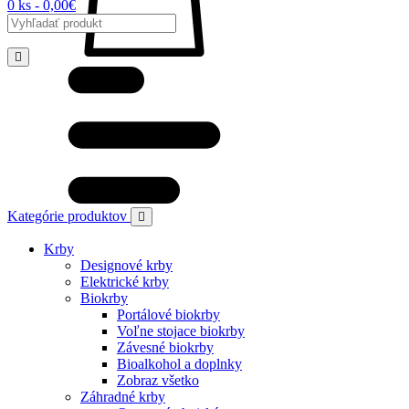
0 ks - 0,00€
Kategórie produktov
Krby
Designové krby
Elektrické krby
Biokrby
Portálové biokrby
Voľne stojace biokrby
Závesné biokrby
Bioalkohol a doplnky
Zobraz všetko
Záhradné krby