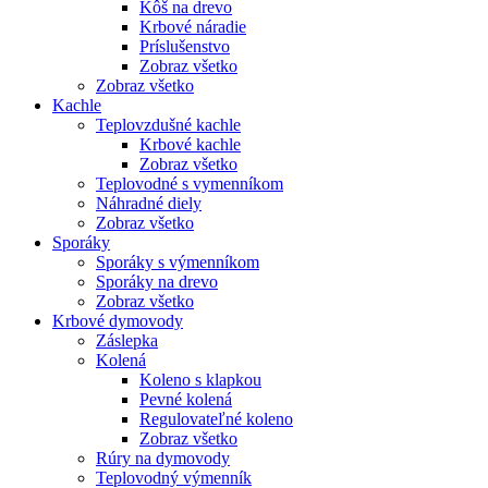
Kôš na drevo
Krbové náradie
Príslušenstvo
Zobraz všetko
Zobraz všetko
Kachle
Teplovzdušné kachle
Krbové kachle
Zobraz všetko
Teplovodné s vymenníkom
Náhradné diely
Zobraz všetko
Sporáky
Sporáky s výmenníkom
Sporáky na drevo
Zobraz všetko
Krbové dymovody
Záslepka
Kolená
Koleno s klapkou
Pevné kolená
Regulovateľné koleno
Zobraz všetko
Rúry na dymovody
Teplovodný výmenník