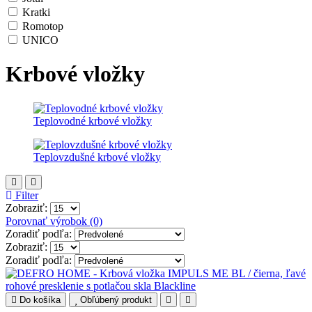
Kratki
Romotop
UNICO
Krbové vložky
Teplovodné krbové vložky
Teplovzdušné krbové vložky
Filter
Zobraziť:
Porovnať výrobok (0)
Zoradiť podľa:
Zobraziť:
Zoradiť podľa:
Do košíka
Obľúbený produkt