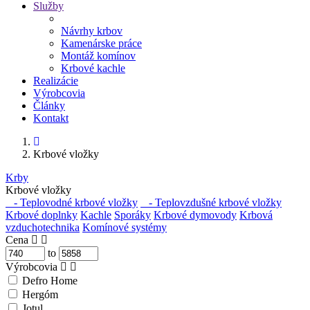
Služby
Návrhy krbov
Kamenárske práce
Montáž komínov
Krbové kachle
Realizácie
Výrobcovia
Články
Kontakt
Krbové vložky
Krby
Krbové vložky
- Teplovodné krbové vložky
- Teplovzdušné krbové vložky
Krbové doplnky
Kachle
Sporáky
Krbové dymovody
Krbová
vzduchotechnika
Komínové systémy
Cena
to
Výrobcovia
Defro Home
Hergóm
Jotul