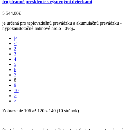
trojstranné presklenie s výsuvnými dvierkami
5 544,00€
je určená pro teplovzdušnú prevádzku a akumulačnú prevádzku -
hypokaustotočné liatinové hrdlo - dvoj..
|<
<
2
3
4
5
6
7
8
9
10
>
>|
Zobrazenie 106 až 120 z 140 (10 stránok)