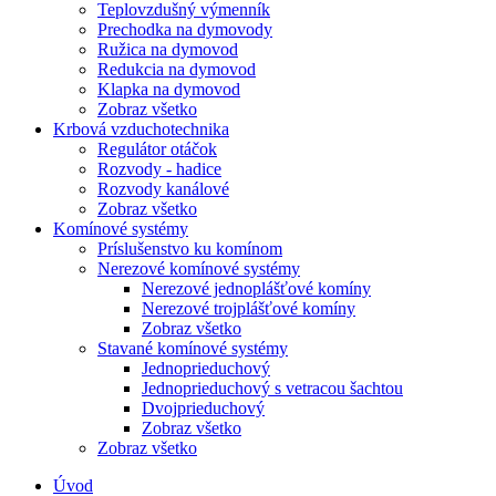
Teplovzdušný výmenník
Prechodka na dymovody
Ružica na dymovod
Redukcia na dymovod
Klapka na dymovod
Zobraz všetko
Krbová vzduchotechnika
Regulátor otáčok
Rozvody - hadice
Rozvody kanálové
Zobraz všetko
Komínové systémy
Príslušenstvo ku komínom
Nerezové komínové systémy
Nerezové jednoplášťové komíny
Nerezové trojplášťové komíny
Zobraz všetko
Stavané komínové systémy
Jednoprieduchový
Jednoprieduchový s vetracou šachtou
Dvojprieduchový
Zobraz všetko
Zobraz všetko
Úvod