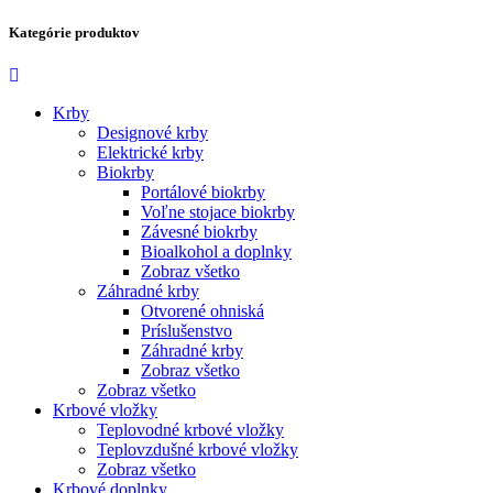
Kategórie produktov
Krby
Designové krby
Elektrické krby
Biokrby
Portálové biokrby
Voľne stojace biokrby
Závesné biokrby
Bioalkohol a doplnky
Zobraz všetko
Záhradné krby
Otvorené ohniská
Príslušenstvo
Záhradné krby
Zobraz všetko
Zobraz všetko
Krbové vložky
Teplovodné krbové vložky
Teplovzdušné krbové vložky
Zobraz všetko
Krbové doplnky