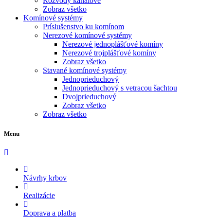
Rozvody kanálové
Zobraz všetko
Komínové systémy
Príslušenstvo ku komínom
Nerezové komínové systémy
Nerezové jednoplášťové komíny
Nerezové trojplášťové komíny
Zobraz všetko
Stavané komínové systémy
Jednoprieduchový
Jednoprieduchový s vetracou šachtou
Dvojprieduchový
Zobraz všetko
Zobraz všetko
Menu
Návrhy krbov
Realizácie
Doprava a platba